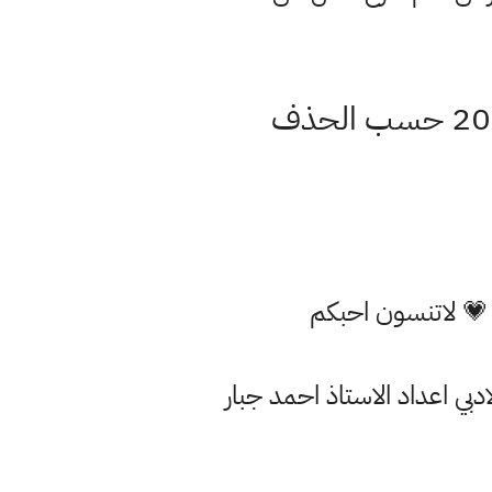
اوراق ملخص الفصل الثالث جغرافية الزراعة سادس ادبي 2021 حسب الحذف
 💗 لاتنسون احبكم
ي اعداد الاستاذ احمد جبار