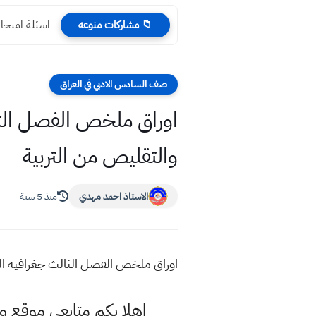
اسئلة امتحان
📁 مشاركات منوعه
صف السادس الادبي في العراق
والتقليص من التربية
الاستاذ احمد مهدي
منذ 5 سنة
اوراق ملخص الفصل الثالث جغرافية الزراعة سادس ادبي 2021 حسب
اهلا بكم متابعي موقع و