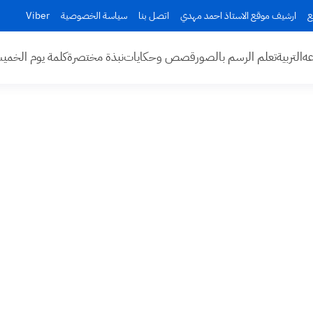
ع
ارشيف موقع الاستاذ احمد مهدي
اتصل بنا
سياسة الخصوصية
Viber
عه
التربية
تعلم الرسم بالصور
قصص وحكايات
نبذة مختصرة
كلمة يوم الخم