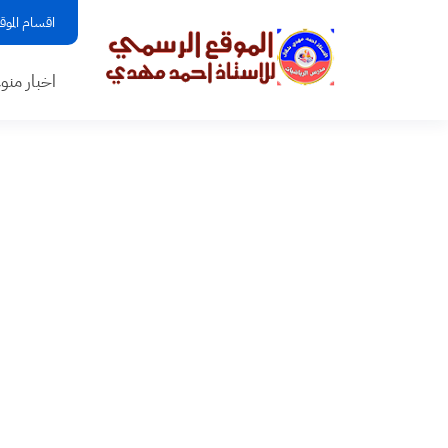
اقسام الموق
اخبار منو