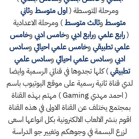
ومرحلة المتوسطة (
اول متوسط
و
ثاني
متوسط
و
ثالث متوسط
) ومرحلة الاعدادية
(
رابع علمي
و
رابع ادبي
و
خامس ادبي
و
خامس
علمي تطبيقي
و
خامس علمي احيائي
و
سادس
ادبي
و
سادس علمي احيائي
و
سادس علمي
تطبيقي
) كلها تجدوها في قناتي الرسمية وايضا
لدي قناة ثانية رسمية على موقع اليوتيوب باسم
( احمد مهدي Gaming ) مهتم بهذه القناة
بمجتمع يختلف عن القناة الاولى في هذه القناة
اقوم بنشر الالعاب الالكترونية بكل انواعها اسعى
لزرع البسمة في وجوهكم وتغيير جو الدراسة