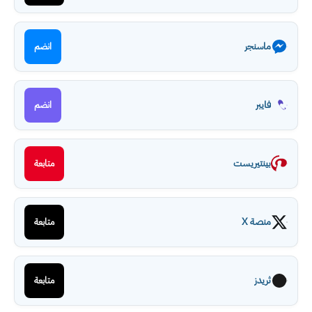
ماسنجر
انضم
فايبر
انضم
بينتيريست
متابعة
منصة X
متابعة
ثريدز
متابعة