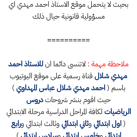
بحيث لا يتحمل موقع الاستاذ احمد مهدي اي
مسؤولية قانونية حيال ذلك
==========
ملاحظة مهمة :
لاتنسى دائما ان
للاستاذ احمد
مهدي شلال
قناة رسمية على موقع اليوتيوب
باسم (
احمد مهدي شلال عباس المهداوي
)
حيث اقوم بنشر شروحات
دروس
الرياضيات
لكافة المراحل الدراسية مرحلة الابتدائي
(
اول ابتدائي
و
ثاني ابتدائي
وثالث ابتدائي و
رابع
ابتدائي
و
خامس ابتدائي
و
سادس ابتدائي
)