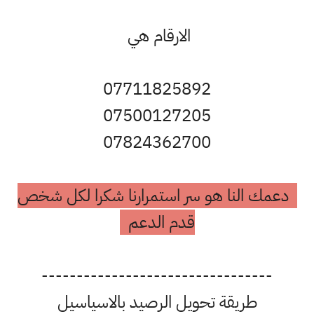
الارقام هي
07711825892
07500127205
07824362700
دعمك النا هو سر استمرارنا شكرا لكل شخص
قدم الدعم
---------------------------------
طريقة تحويل الرصيد بالاسياسيل