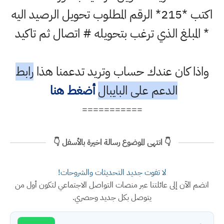
اكتب *215* الرقم المطلوب تحويل الرصيد اليه
* المبلغ الذي ترغب بتحويله # اتصال ثم تاكيد
واذا كان عندك حساب وتريد تدعمنا هذا
رابط
الدعم على البايبال
أضغط هنا
===========
👇 انتهى الموضوع رسالة اخيرة بالأسفل 👇
لا تفوت جديد التحديثات والشروحات!
انضم الآن إلى عائلتنا عبر منصات التواصل الاجتماعي لتكون أول من
يتوصل بكل جديد وحصري.