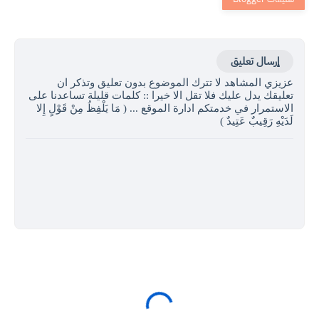
إرسال تعليق
عزيزي المشاهد لا تترك الموضوع بدون تعليق وتذكر ان
تعليقك يدل عليك فلا تقل الا خيرا :: كلمات قليلة تساعدنا على
الاستمرار في خدمتكم ادارة الموقع ... ( مَا يَلْفِظُ مِنْ قَوْلٍ إِلا
لَدَيْهِ رَقِيبٌ عَتِيدٌ )