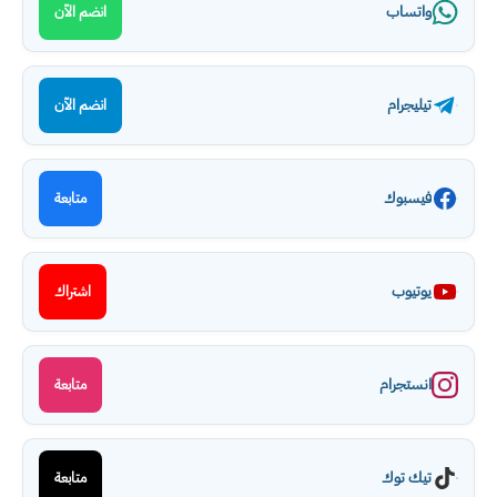
واتساب
انضم الآن
تيليجرام
انضم الآن
فيسبوك
متابعة
يوتيوب
اشتراك
انستجرام
متابعة
تيك توك
متابعة