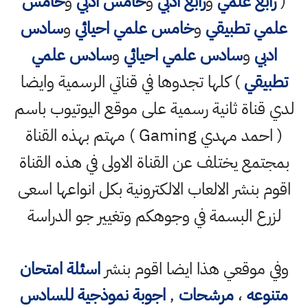
(
رابع علمي
و
رابع ادبي
و
خامس ادبي
و
خامس
علمي تطبيقي
و
خامس علمي احيائي
و
سادس
ادبي
و
سادس علمي احيائي
و
سادس علمي
تطبيقي
) كلها تجدوها في قناتي الرسمية وايضا
لدي قناة ثانية رسمية على موقع اليوتيوب باسم
( احمد مهدي Gaming ) مهتم بهذه القناة
بمجتمع يختلف عن القناة الاولى في هذه القناة
اقوم بنشر الالعاب الالكترونية بكل انواعها اسعى
لزرع البسمة في وجوهكم وتغيير جو الدراسة
وفي موقعي هذا ايضا اقوم بنشر
اسئلة امتحان
متنوعه
،
مرشحات
,
اجوبة نموذجية للسادس