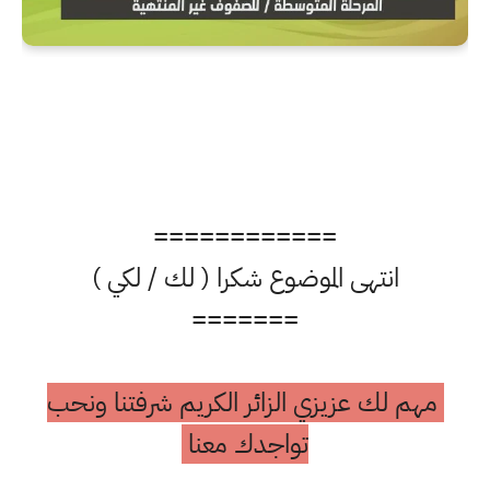
============
انتهى الموضوع شكرا ( لك / لكي )
=======
مهم لك عزيزي الزائر الكريم شرفتنا ونحب
تواجدك معنا