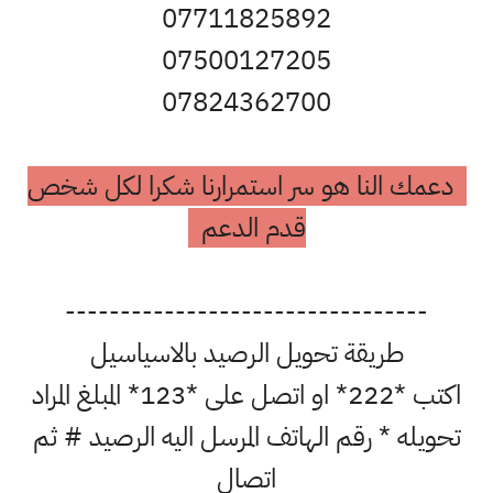
07711825892
07500127205
07824362700
دعمك النا هو سر استمرارنا شكرا لكل شخص
قدم الدعم
---------------------------------
طريقة تحويل الرصيد بالاسياسيل
اكتب *222* او اتصل على *123* المبلغ المراد
تحويله * رقم الهاتف المرسل اليه الرصيد # ثم
اتصال