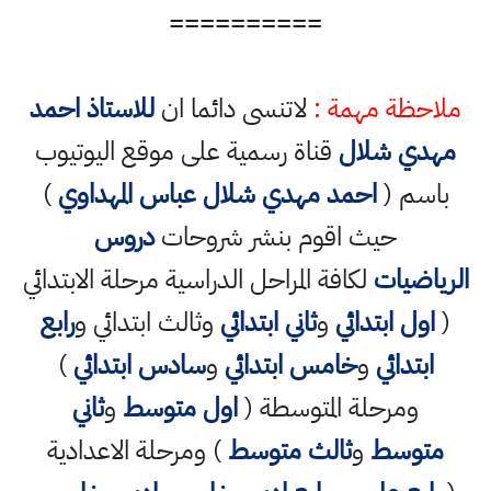
==========
ملاحظة مهمة :
لاتنسى دائما ان
للاستاذ احمد
مهدي شلال
قناة رسمية على موقع اليوتيوب
باسم (
احمد مهدي شلال عباس المهداوي
)
حيث اقوم بنشر شروحات
دروس
الرياضيات
لكافة المراحل الدراسية مرحلة الابتدائي
(
اول ابتدائي
و
ثاني ابتدائي
وثالث ابتدائي و
رابع
ابتدائي
و
خامس ابتدائي
و
سادس ابتدائي
)
ومرحلة المتوسطة (
اول متوسط
و
ثاني
متوسط
و
ثالث متوسط
) ومرحلة الاعدادية