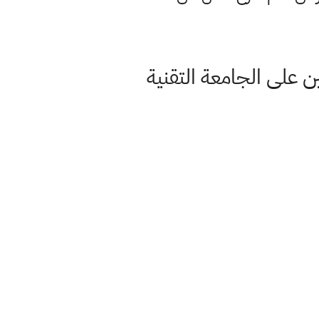
زي للفرع المهني للعام الدراسي2021 المتقدمين على الجامعة التقنية