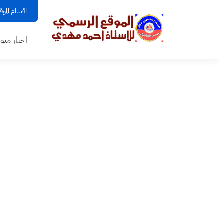
اقسام الموق
اخبار منو