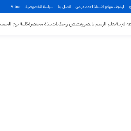
ع
ارشيف موقع الاستاذ احمد مهدي
اتصل بنا
سياسة الخصوصية
Viber
عه
التربية
تعلم الرسم بالصور
قصص وحكايات
نبذة مختصرة
كلمة يوم الخم