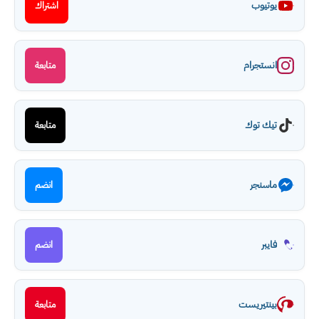
يوتيوب
اشتراك
انستجرام
متابعة
تيك توك
متابعة
ماسنجر
انضم
فايبر
انضم
بينتيريست
متابعة