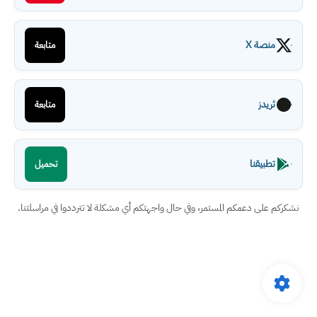
منصة X
متابعة
ثريدز
متابعة
تطبيقنا
تحميل
نشكركم على دعمكم المستمر، وفي حال واجهتكم أي مشكلة لا تترددوا في مراسلتنا.