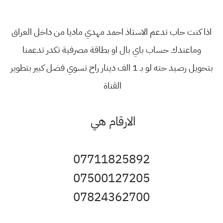
اذا كنت حاب تدعم الاستاذ احمد مهدي ماديا من داخل العراق
وماعندك حساب باي بال او بطاقة مصرفية تكدر تدعمنا
بتحويل رصيد حته لو بـ 1 الف دينار راح تسوي فضل كبير بتطوير
القناة
الارقام هي
07711825892
07500127205
07824362700