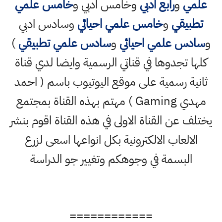
علمي
و
رابع ادبي
وخامس ادبي و
خامس علمي
تطبيقي
و
خامس علمي احيائي
وسادس ادبي
و
سادس علمي احيائي
و
سادس علمي تطبيقي
)
كلها تجدوها في قناتي الرسمية وايضا لدي قناة
ثانية رسمية على موقع اليوتيوب باسم ( احمد
مهدي Gaming ) مهتم بهذه القناة بمجتمع
يختلف عن القناة الاولى في هذه القناة اقوم بنشر
الالعاب الالكترونية بكل انواعها اسعى لزرع
البسمة في وجوهكم وتغيير جو الدراسة
============