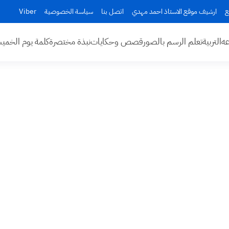
ع
ارشيف موقع الاستاذ احمد مهدي
اتصل بنا
سياسة الخصوصية
Viber
عه
التربية
تعلم الرسم بالصور
قصص وحكايات
نبذة مختصرة
كلمة يوم الخم