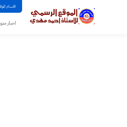
اقسام الموق
اخبار منو