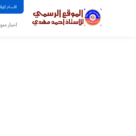
اقسام الموق
اخبار منو