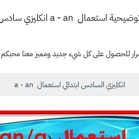
استعمال a - an انكليزي سادس ابتدائي
ستمرار للحصول على كل شيء جديد ومميز معنا محبكم
انكليزي السادس ابتدائي استعمال a - an