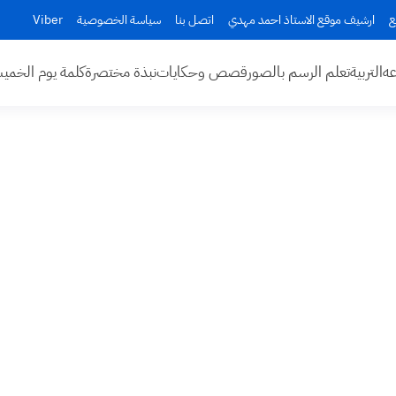
ع
ارشيف موقع الاستاذ احمد مهدي
اتصل بنا
سياسة الخصوصية
Viber
عه
التربية
تعلم الرسم بالصور
قصص وحكايات
نبذة مختصرة
كلمة يوم الخم