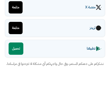
منصة X
متابعة
ثريدز
متابعة
تطبيقنا
تحميل
نشكركم على دعمكم المستمر، وفي حال واجهتكم أي مشكلة لا تترددوا في مراسلتنا.