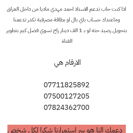
اذا كنت حاب تدعم الاستاذ احمد مهدي ماديا من داخل العراق
وماعندك حساب باي بال او بطاقة مصرفية تكدر تدعمنا
بتحويل رصيد حته لو بـ 1 الف دينار راح تسوي فضل كبير بتطوير
القناة
الارقام هي
07711825892
07500127205
07824362700
دعمك النا هو سر استمرارنا شكرا لكل شخص