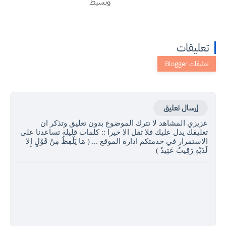
وبسيط
تعليقات
إرسال تعليق
عزيزي المشاهد لا تترك الموضوع بدون تعليق وتذكر ان
تعليقك يدل عليك فلا تقل الا خيرا :: كلمات قليلة تساعدنا على
الاستمرار في خدمتكم ادارة الموقع ... ( مَا يَلْفِظُ مِنْ قَوْلٍ إِلا
لَدَيْهِ رَقِيبٌ عَتِيدٌ )