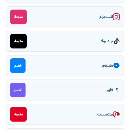
انستجرام
متابعة
تيك توك
متابعة
ماسنجر
انضم
فايبر
انضم
بينتيريست
متابعة