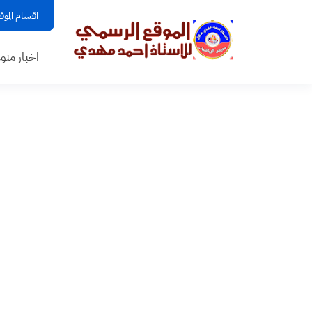
اقسام الموق
اخبار منو