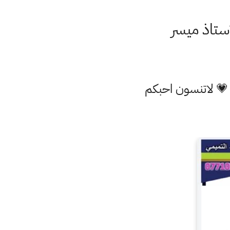
استاذ ميسر
 💗 لاتنسون احبكم