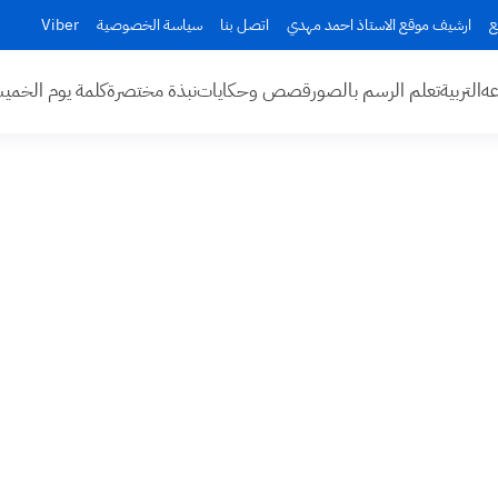
ع
ارشيف موقع الاستاذ احمد مهدي
اتصل بنا
سياسة الخصوصية
Viber
عه
التربية
تعلم الرسم بالصور
قصص وحكايات
نبذة مختصرة
كلمة يوم الخم