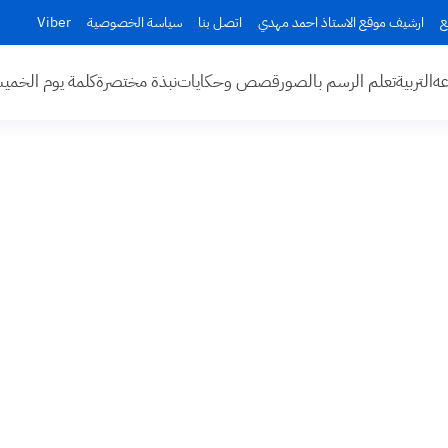
ع
ارشيف موقع الاستاذ احمد مهدي
اتصل بنا
سياسة الخصوصية
Viber
عه
التربية
تعلم الرسم بالصور
قصص وحكايات
نبذة مختصرة
كلمة يوم الخم