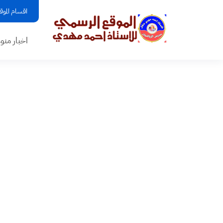
اقسام الموق
اخبار منو