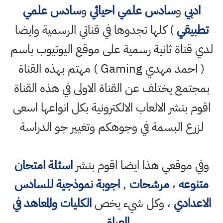
ادبي
و
سادس علمي احيائي
و
سادس علمي
تطبيقي
) كلها تجدوها في قناتي الرسمية وايضا
لدي قناة ثانية رسمية على موقع اليوتيوب باسم
( احمد مهدي Gaming ) مهتم بهذه القناة
بمجتمع يختلف عن القناة الاولى في هذه القناة
اقوم بنشر الالعاب الالكترونية بكل انواعها اسعى
لزرع البسمة في وجوهكم وتغيير جو الدراسة
وفي موقعي هذا ايضا اقوم بنشر
اسئلة امتحان
متنوعه
،
مرشحات
,
اجوبة نموذجية للسادس
الاعدادي
، وكل شيء يخص
الكليات والمعاهد في
العراق
،