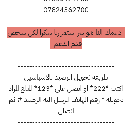
07824362700
دعمك النا هو سر استمرارنا شكرا لكل شخص
قدم الدعم
---------------------------------
طريقة تحويل الرصيد بالاسياسيل
اكتب *222* او اتصل على *123* المبلغ المراد
تحويله * رقم الهاتف المرسل اليه الرصيد # ثم
اتصال
---------------------------------