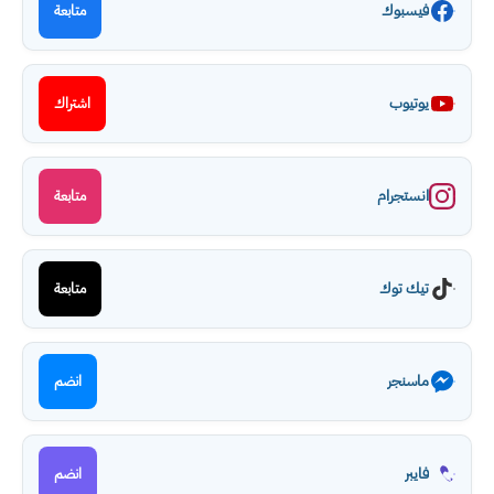
فيسبوك
متابعة
يوتيوب
اشتراك
انستجرام
متابعة
تيك توك
متابعة
ماسنجر
انضم
فايبر
انضم