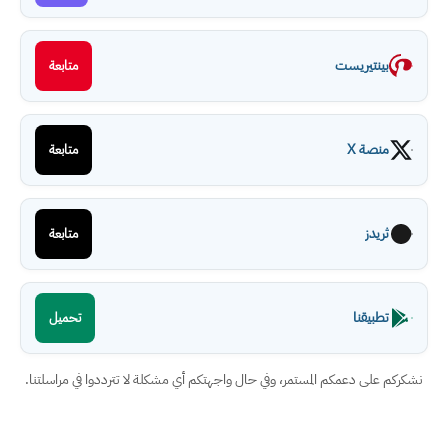
بينتيريست
متابعة
منصة X
متابعة
ثريدز
متابعة
تطبيقنا
تحميل
نشكركم على دعمكم المستمر، وفي حال واجهتكم أي مشكلة لا تترددوا في مراسلتنا.