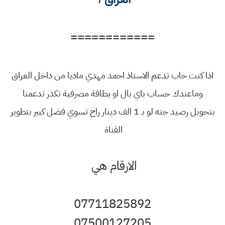
============
اذا كنت حاب تدعم الاستاذ احمد مهدي ماديا من داخل العراق
وماعندك حساب باي بال او بطاقة مصرفية تكدر تدعمنا
بتحويل رصيد حته لو بـ 1 الف دينار راح تسوي فضل كبير بتطوير
القناة
الارقام هي
07711825892
07500127205