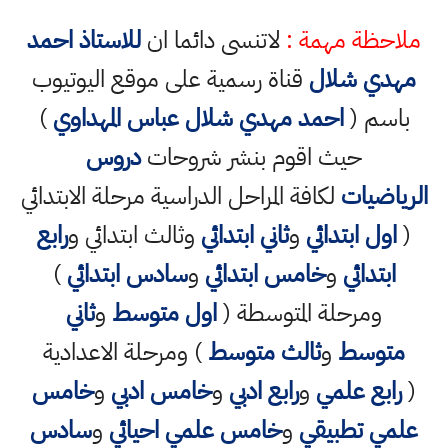
ملاحظة مهمة :
لاتنسى دائما ان
للاستاذ احمد
مهدي شلال
قناة رسمية على موقع اليوتيوب
باسم (
احمد مهدي شلال عباس المهداوي
)
حيث اقوم بنشر شروحات
دروس
الرياضيات
لكافة المراحل الدراسية مرحلة الابتدائي
(
اول ابتدائي
و
ثاني ابتدائي
وثالث ابتدائي و
رابع
ابتدائي
و
خامس ابتدائي
و
سادس ابتدائي
)
ومرحلة المتوسطة (
اول متوسط
و
ثاني
متوسط
و
ثالث متوسط
) ومرحلة الاعدادية
(
رابع علمي
و
رابع ادبي
و
خامس ادبي
و
خامس
علمي تطبيقي
و
خامس علمي احيائي
و
سادس