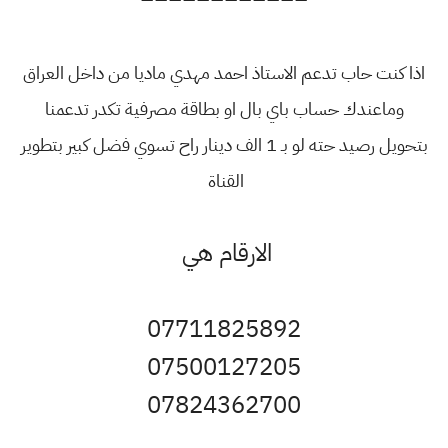
اذا كنت حاب تدعم الاستاذ احمد مهدي ماديا من داخل العراق
وماعندك حساب باي بال او بطاقة مصرفية تكدر تدعمنا
بتحويل رصيد حته لو بـ 1 الف دينار راح تسوي فضل كبير بتطوير
القناة
الارقام هي
07711825892
07500127205
07824362700