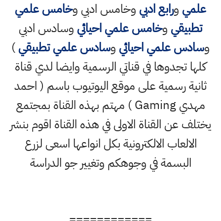
علمي
و
رابع ادبي
وخامس ادبي و
خامس علمي
تطبيقي
و
خامس علمي احيائي
وسادس ادبي
و
سادس علمي احيائي
و
سادس علمي تطبيقي
)
كلها تجدوها في قناتي الرسمية وايضا لدي قناة
ثانية رسمية على موقع اليوتيوب باسم ( احمد
مهدي Gaming ) مهتم بهذه القناة بمجتمع
يختلف عن القناة الاولى في هذه القناة اقوم بنشر
الالعاب الالكترونية بكل انواعها اسعى لزرع
البسمة في وجوهكم وتغيير جو الدراسة
============