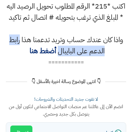
اكتب *215* الرقم المطلوب تحويل الرصيد اليه
* المبلغ الذي ترغب بتحويله # اتصال ثم تاكيد
واذا كان عندك حساب وتريد تدعمنا هذا
رابط
الدعم على البايبال
أضغط هنا
===========
👇 انتهى الموضوع رسالة اخيرة بالأسفل 👇
لا تفوت جديد التحديثات والشروحات!
انضم الآن إلى عائلتنا عبر منصات التواصل الاجتماعي لتكون أول من
يتوصل بكل جديد وحصري.