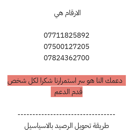
الارقام هي
07711825892
07500127205
07824362700
دعمك النا هو سر استمرارنا شكرا لكل شخص
قدم الدعم
---------------------------------
طريقة تحويل الرصيد بالاسياسيل