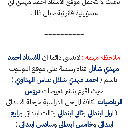
بحيث لا يتحمل موقع الاستاذ احمد مهدي اي
مسؤولية قانونية حيال ذلك
==========
ملاحظة مهمة :
لاتنسى دائما ان
للاستاذ احمد
مهدي شلال
قناة رسمية على موقع اليوتيوب
باسم (
احمد مهدي شلال عباس المهداوي
)
حيث اقوم بنشر شروحات
دروس
الرياضيات
لكافة المراحل الدراسية مرحلة الابتدائي
(
اول ابتدائي
و
ثاني ابتدائي
وثالث ابتدائي و
رابع
ابتدائي
و
خامس ابتدائي
و
سادس ابتدائي
)