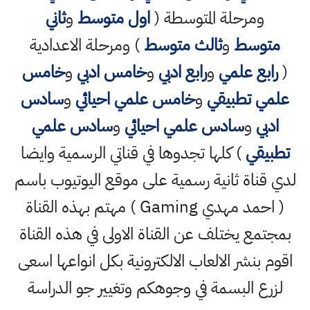
ومرحلة المتوسطة (
اول متوسط
و
ثاني
متوسط
و
ثالث متوسط
) ومرحلة الاعدادية
(
رابع علمي
و
رابع ادبي
و
خامس ادبي
و
خامس
علمي تطبيقي
و
خامس علمي احيائي
و
سادس
ادبي
و
سادس علمي احيائي
و
سادس علمي
تطبيقي
) كلها تجدوها في قناتي الرسمية وايضا
لدي قناة ثانية رسمية على موقع اليوتيوب باسم
( احمد مهدي Gaming ) مهتم بهذه القناة
بمجتمع يختلف عن القناة الاولى في هذه القناة
اقوم بنشر الالعاب الالكترونية بكل انواعها اسعى
لزرع البسمة في وجوهكم وتغيير جو الدراسة