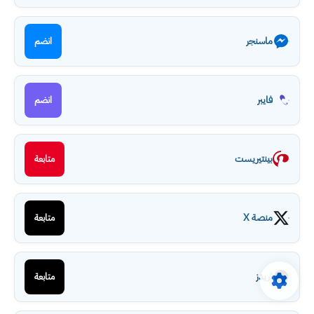
ماسنجر
انضم
فايبر
انضم
بينتيريست
متابعة
منصة X
متابعة
ثريدز
متابعة