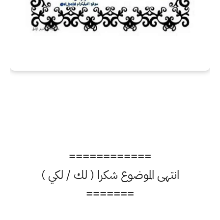
============
انتهى الموضوع شكرا ( لك / لكي )
=======