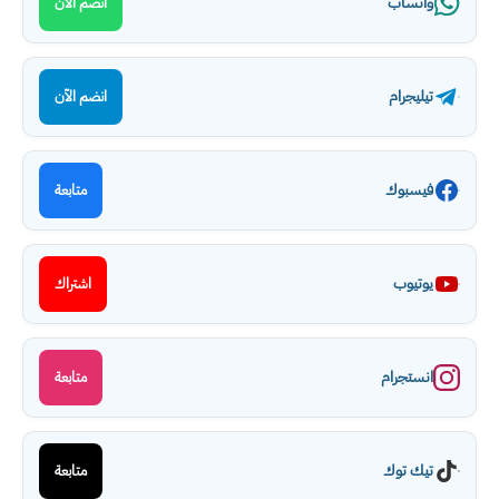
واتساب
انضم الآن
تيليجرام
انضم الآن
فيسبوك
متابعة
يوتيوب
اشتراك
انستجرام
متابعة
تيك توك
متابعة