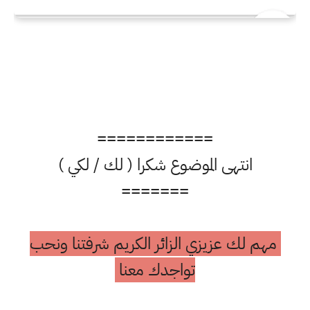
============
انتهى الموضوع شكرا ( لك / لكي )
=======
مهم لك عزيزي الزائر الكريم شرفتنا ونحب
تواجدك معنا