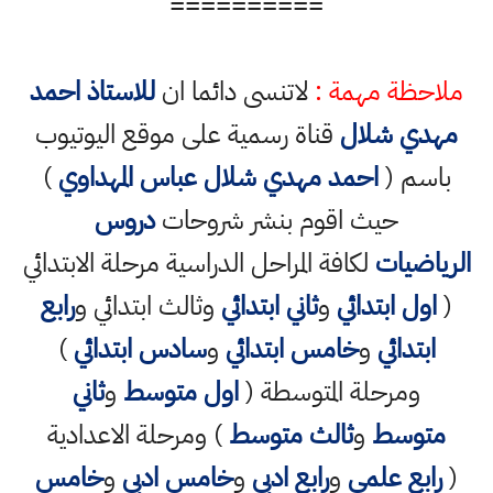
==========
ملاحظة مهمة :
لاتنسى دائما ان
للاستاذ احمد
مهدي شلال
قناة رسمية على موقع اليوتيوب
باسم (
احمد مهدي شلال عباس المهداوي
)
حيث اقوم بنشر شروحات
دروس
الرياضيات
لكافة المراحل الدراسية مرحلة الابتدائي
(
اول ابتدائي
و
ثاني ابتدائي
وثالث ابتدائي و
رابع
ابتدائي
و
خامس ابتدائي
و
سادس ابتدائي
)
ومرحلة المتوسطة (
اول متوسط
و
ثاني
متوسط
و
ثالث متوسط
) ومرحلة الاعدادية
(
رابع علمي
و
رابع ادبي
و
خامس ادبي
و
خامس