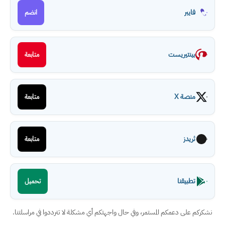
فايبر
انضم
بينتيريست
متابعة
منصة X
متابعة
ثريدز
متابعة
تطبيقنا
تحميل
نشكركم على دعمكم المستمر، وفي حال واجهتكم أي مشكلة لا تترددوا في مراسلتنا.