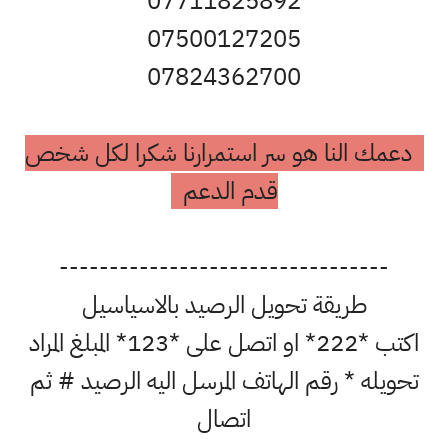
07711825892
07500127205
07824362700
دعمك النا هو سر استمرارنا شكرا لكل شخص
قدم الدعم
---------------------------------
طريقة تحويل الرصيد بالاسياسيل
اكتب *222* او اتصل على *123* المبلغ المراد
تحويله * رقم الهاتف المرسل اليه الرصيد # ثم
اتصال