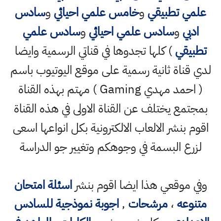
علمي تطبيقي
و
خامس علمي احيائي
و
سادس
ادبي
و
سادس علمي احيائي
و
سادس علمي
تطبيقي
) كلها تجدوها في قناتي الرسمية وايضا
لدي قناة ثانية رسمية على موقع اليوتيوب باسم
( احمد مهدي Gaming ) مهتم بهذه القناة
بمجتمع يختلف عن القناة الاولى في هذه القناة
اقوم بنشر الالعاب الالكترونية بكل انواعها اسعى
لزرع البسمة في وجوهكم وتغيير جو الدراسة
وفي موقعي هذا ايضا اقوم بنشر
اسئلة امتحان
متنوعه
،
مرشحات
,
اجوبة نموذجية للسادس