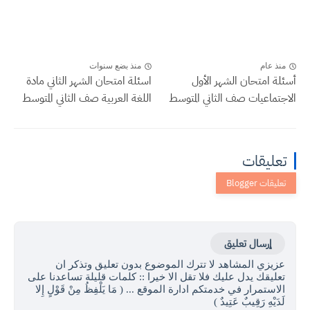
منذ عام
منذ بضع سنوات
أسئلة امتحان الشهر الأول
اسئلة امتحان الشهر الثاني مادة
الاجتماعيات صف الثاني المتوسط
اللغة العربية صف الثاني المتوسط
تعليقات
إرسال تعليق
عزيزي المشاهد لا تترك الموضوع بدون تعليق وتذكر ان
تعليقك يدل عليك فلا تقل الا خيرا :: كلمات قليلة تساعدنا على
الاستمرار في خدمتكم ادارة الموقع ... ( مَا يَلْفِظُ مِنْ قَوْلٍ إِلا
لَدَيْهِ رَقِيبٌ عَتِيدٌ )