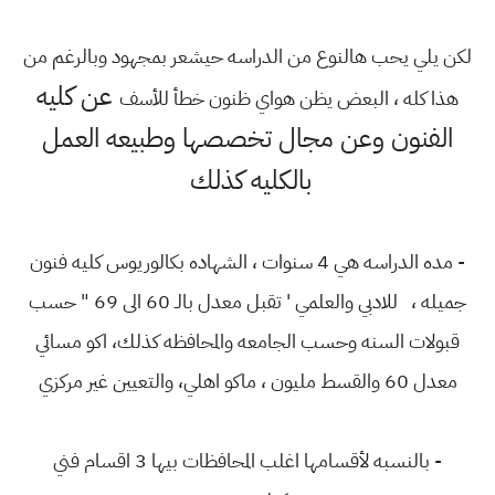
لكن يلي يحب هالنوع من الدراسه حيشعر بمجهود وبالرغم من
عن كليه
هذا كله ، البعض يظن هواي ظنون خطأ للأسف
الفنون وعن مجال تخصصها وطبيعه العمل
بالكليه كذلك
- مده الدراسه هي 4 سنوات ، الشهاده بكالوريوس كليه فنون
جميله ، للادبي والعلمي ' تقبل معدل بالـ 60 الى 69 " حسب
قبولات السنه وحسب الجامعه والمحافظه كذلك، اكو مسائي
معدل 60 والقسط مليون ، ماكو اهلي، والتعيين غير مركزي
- بالنسبه لأقسامها اغلب المحافظات بيها 3 اقسام فني