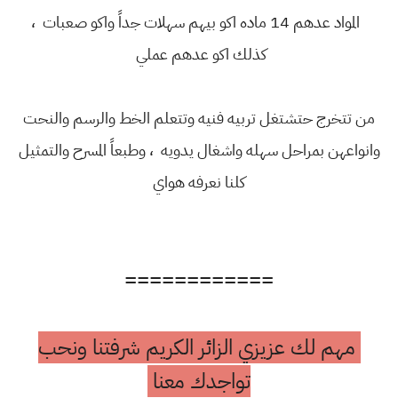
المواد عدهم 14 ماده اكو بيهم سهلات جداً واكو صعبات ،
كذلك اكو عدهم عملي
من تتخرج حتشتغل تربيه فنيه وتتعلم الخط والرسم والنحت
وانواعهن بمراحل سهله واشغال يدويه ، وطبعاً المسرح والتمثيل
كلنا نعرفه هواي
============
مهم لك عزيزي الزائر الكريم شرفتنا ونحب
تواجدك معنا