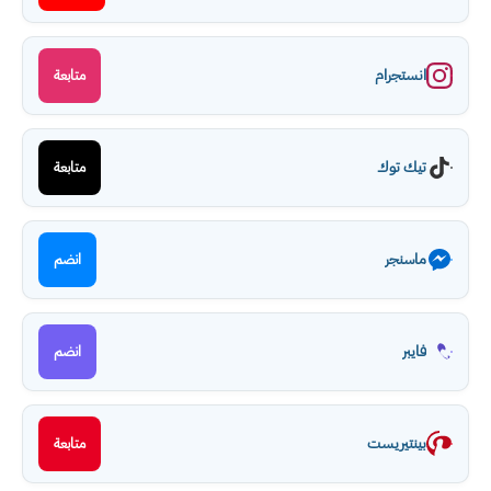
انستجرام
متابعة
تيك توك
متابعة
ماسنجر
انضم
فايبر
انضم
بينتيريست
متابعة