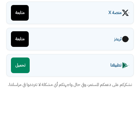
منصة X
متابعة
ثريدز
متابعة
تطبيقنا
تحميل
نشكركم على دعمكم المستمر، وفي حال واجهتكم أي مشكلة لا تترددوا في مراسلتنا.