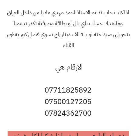
اذا كنت حاب تدعم الاستاذ احمد مهدي ماديا من داخل العراق
وماعندك حساب باي بال او بطاقة مصرفية تكدر تدعمنا
بتحويل رصيد حته لو بـ 1 الف دينار راح تسوي فضل كبير بتطوير
القناة
الارقام هي
07711825892
07500127205
07824362700