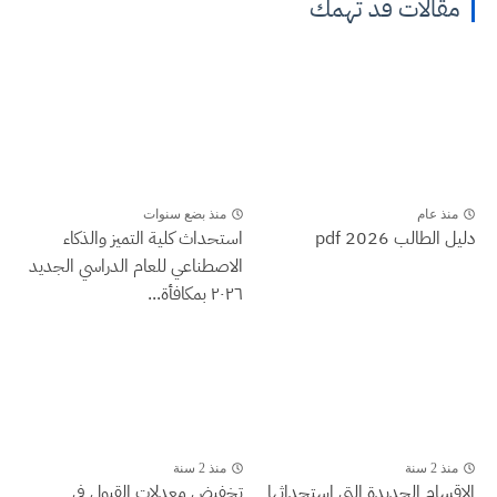
مقالات قد تهمك
منذ عام
منذ بضع سنوات
دليل الطالب 2026 pdf
استحداث كلية التميز والذكاء
الاصطناعي للعام الدراسي الجديد
٢٠٢٦ بمكافأة...
منذ 2 سنة
منذ 2 سنة
الاقسام الجديدة التي استحداثها
تخفيض معدلات القبول في