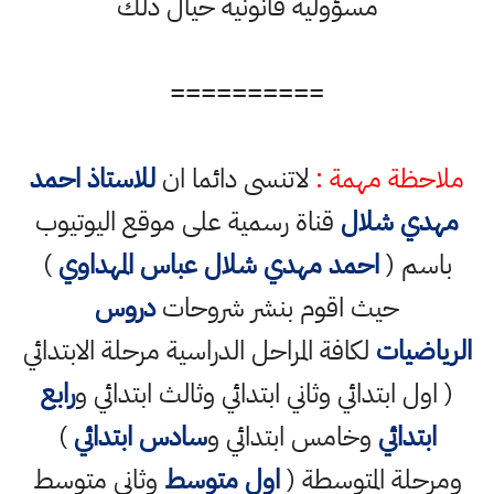
مسؤولية قانونية حيال ذلك
==========
ملاحظة مهمة :
لاتنسى دائما ان
للاستاذ احمد
مهدي شلال
قناة رسمية على موقع اليوتيوب
باسم (
احمد مهدي شلال عباس المهداوي
)
حيث اقوم بنشر شروحات
دروس
الرياضيات
لكافة المراحل الدراسية مرحلة الابتدائي
( اول ابتدائي وثاني ابتدائي وثالث ابتدائي و
رابع
ابتدائي
وخامس ابتدائي و
سادس ابتدائي
)
ومرحلة المتوسطة (
اول متوسط
وثاني متوسط