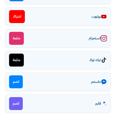
يوتيوب
اشتراك
انستجرام
متابعة
تيك توك
متابعة
ماسنجر
انضم
فايبر
انضم