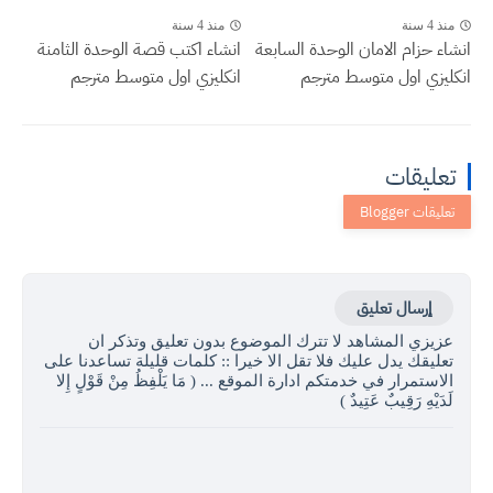
منذ 4 سنة
منذ 4 سنة
انشاء حزام الامان الوحدة السابعة
انشاء اكتب قصة الوحدة الثامنة
انكليزي اول متوسط مترجم
انكليزي اول متوسط مترجم
تعليقات
إرسال تعليق
عزيزي المشاهد لا تترك الموضوع بدون تعليق وتذكر ان
تعليقك يدل عليك فلا تقل الا خيرا :: كلمات قليلة تساعدنا على
الاستمرار في خدمتكم ادارة الموقع ... ( مَا يَلْفِظُ مِنْ قَوْلٍ إِلا
لَدَيْهِ رَقِيبٌ عَتِيدٌ )