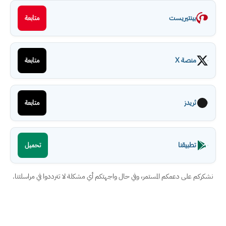
بينتيريست
متابعة
منصة X
متابعة
ثريدز
متابعة
تطبيقنا
تحميل
نشكركم على دعمكم المستمر، وفي حال واجهتكم أي مشكلة لا تترددوا في مراسلتنا.