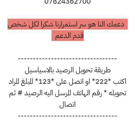
07824362700
دعمك النا هو سر استمرارنا شكرا لكل شخص
قدم الدعم
---------------------------------
طريقة تحويل الرصيد بالاسياسيل
اكتب *222* او اتصل على *123* المبلغ المراد
تحويله * رقم الهاتف المرسل اليه الرصيد # ثم
اتصال
---------------------------------