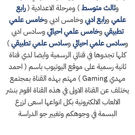
و
ثالث متوسط
) ومرحلة الاعدادية (
رابع
علمي
و
رابع ادبي
وخامس ادبي و
خامس علمي
تطبيقي
و
خامس علمي احيائي
وسادس ادبي
و
سادس علمي احيائي
و
سادس علمي تطبيقي
)
كلها تجدوها في قناتي الرسمية وايضا لدي قناة
ثانية رسمية على موقع اليوتيوب باسم ( احمد
مهدي Gaming ) مهتم بهذه القناة بمجتمع
يختلف عن القناة الاولى في هذه القناة اقوم بنشر
الالعاب الالكترونية بكل انواعها اسعى لزرع
البسمة في وجوهكم وتغيير جو الدراسة