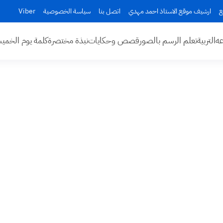
ع
ارشيف موقع الاستاذ احمد مهدي
اتصل بنا
سياسة الخصوصية
Viber
عه
التربية
تعلم الرسم بالصور
قصص وحكايات
نبذة مختصرة
كلمة يوم الخم