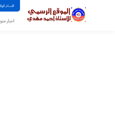
اقسام الموق
اخبار منو