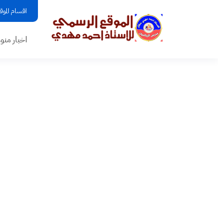
اقسام الموق
اخبار منو