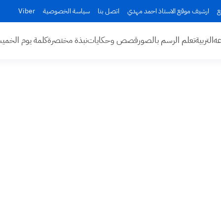
ع
ارشيف موقع الاستاذ احمد مهدي
اتصل بنا
سياسة الخصوصية
Viber
عه
التربية
تعلم الرسم بالصور
قصص وحكايات
نبذة مختصرة
كلمة يوم الخم