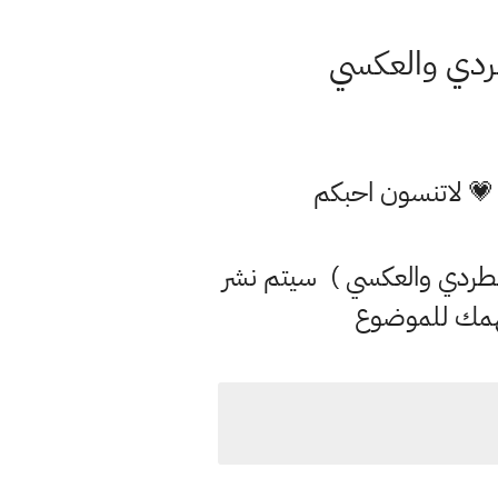
لطردي والعكسي
 💗 لاتنسون احبكم
ير الطردي والعكسي ) سيتم نشر
 فهمك للموضوع