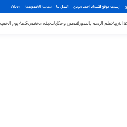
ع
ارشيف موقع الاستاذ احمد مهدي
اتصل بنا
سياسة الخصوصية
Viber
عه
التربية
تعلم الرسم بالصور
قصص وحكايات
نبذة مختصرة
كلمة يوم الخم