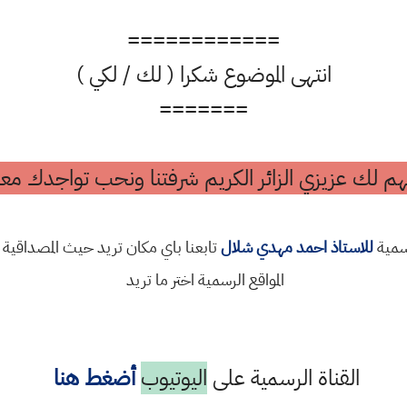
============
انتهى الموضوع شكرا ( لك / لكي )
=======
م لك عزيزي الزائر الكريم شرفتنا ونحب تواجدك معن
رسمية
للاستاذ احمد مهدي شلال
تابعنا باي مكان تريد حيث المصداقية 
المواقع الرسمية اختر ما تريد
القناة الرسمية على
اليوتيوب
أضغط هنا