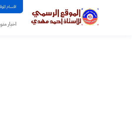
اقسام الموق
اخبار منو