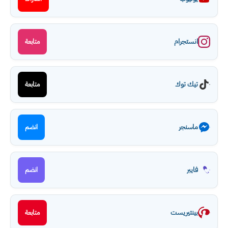
انستجرام
متابعة
تيك توك
متابعة
ماسنجر
انضم
فايبر
انضم
بينتيريست
متابعة