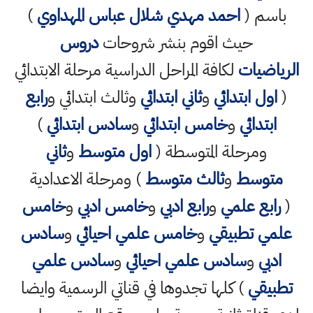
باسم (
احمد مهدي شلال عباس المهداوي
)
حيث اقوم بنشر شروحات
دروس
الرياضيات
لكافة المراحل الدراسية مرحلة الابتدائي
(
اول ابتدائي
و
ثاني ابتدائي
وثالث ابتدائي و
رابع
ابتدائي
و
خامس ابتدائي
و
سادس ابتدائي
)
ومرحلة المتوسطة (
اول متوسط
و
ثاني
متوسط
و
ثالث متوسط
) ومرحلة الاعدادية
(
رابع علمي
و
رابع ادبي
و
خامس ادبي
و
خامس
علمي تطبيقي
و
خامس علمي احيائي
و
سادس
ادبي
و
سادس علمي احيائي
و
سادس علمي
تطبيقي
) كلها تجدوها في قناتي الرسمية وايضا