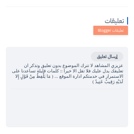
تعليقات
إرسال تعليق
عزيزي المشاهد لا تترك الموضوع بدون تعليق وتذكر ان
تعليقك يدل عليك فلا تقل الا خيرا :: كلمات قليلة تساعدنا على
الاستمرار في خدمتكم ادارة الموقع ... ( مَا يَلْفِظُ مِنْ قَوْلٍ إِلا
لَدَيْهِ رَقِيبٌ عَتِيدٌ )