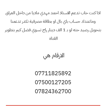
اذا كنت حاب تدعم الاستاذ احمد مهدي ماديا من داخل العراق
وماعندك حساب باي بال او بطاقة مصرفية تكدر تدعمنا
بتحويل رصيد حته لو بـ 1 الف دينار راح تسوي فضل كبير بتطوير
القناة
الارقام هي
07711825892
07500127205
07824362700