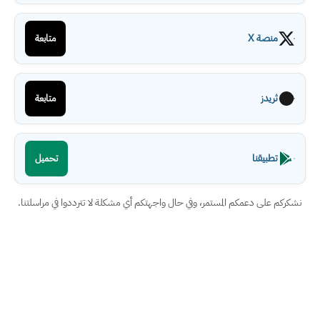
منصة X
متابعة
ثريدز
متابعة
تطبيقنا
تحميل
نشكركم على دعمكم المستمر، وفي حال واجهتكم أي مشكلة لا تترددوا في مراسلتنا.