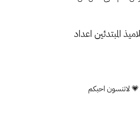
يذ المبتدئين اعداد
 💗 لاتنسون احبكم