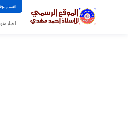
اقسام الموق
اخبار منو