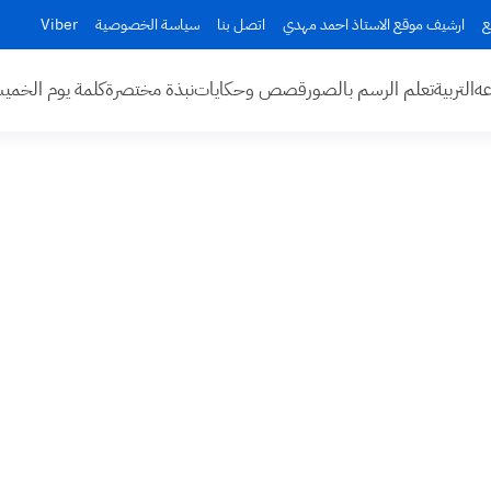
ع
ارشيف موقع الاستاذ احمد مهدي
اتصل بنا
سياسة الخصوصية
Viber
عه
التربية
تعلم الرسم بالصور
قصص وحكايات
نبذة مختصرة
كلمة يوم الخم