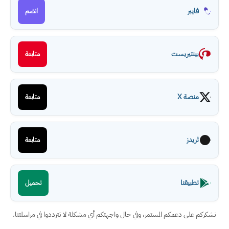
فايبر
انضم
بينتيريست
متابعة
منصة X
متابعة
ثريدز
متابعة
تطبيقنا
تحميل
نشكركم على دعمكم المستمر، وفي حال واجهتكم أي مشكلة لا تترددوا في مراسلتنا.