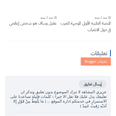
منذ 2 سنة
منذ 2 سنة
المنصة الطبية الأولى الموجهة للعرب
عقيل وساف هو شخص إعلامي
في دول الاغتراب
تعليقات
إرسال تعليق
عزيزي المشاهد لا تترك الموضوع بدون تعليق وتذكر ان
تعليقك يدل عليك فلا تقل الا خيرا :: كلمات قليلة تساعدنا على
الاستمرار في خدمتكم ادارة الموقع ... ( مَا يَلْفِظُ مِنْ قَوْلٍ إِلا
لَدَيْهِ رَقِيبٌ عَتِيدٌ )