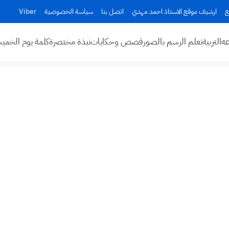
ع
ارشيف موقع الاستاذ احمد مهدي
اتصل بنا
سياسة الخصوصية
Viber
عه
التربية
تعلم الرسم بالصور
قصص وحكايات
نبذة مختصرة
كلمة يوم الخم