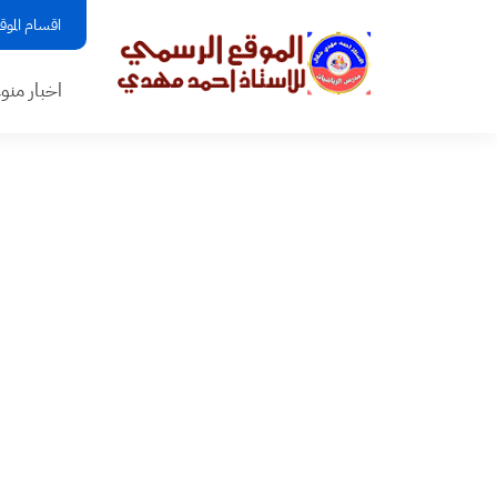
اقسام الموق
اخبار منو