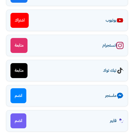
يوتيوب
اشتراك
انستجرام
متابعة
تيك توك
متابعة
ماسنجر
انضم
فايبر
انضم