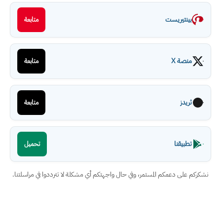
بينتيريست
متابعة
منصة X
متابعة
ثريدز
متابعة
تطبيقنا
تحميل
نشكركم على دعمكم المستمر، وفي حال واجهتكم أي مشكلة لا تترددوا في مراسلتنا.