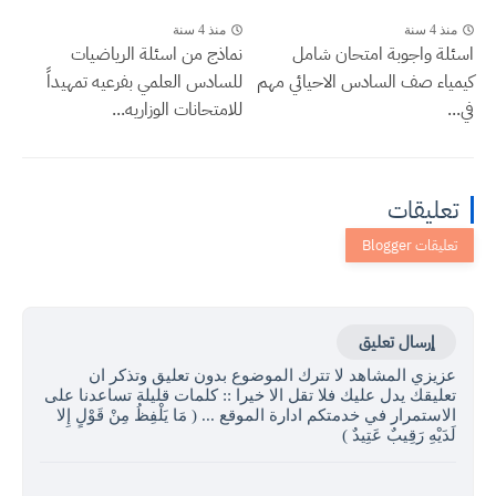
منذ 4 سنة
منذ 4 سنة
اسئلة واجوبة امتحان شامل
نماذج من اسئلة الرياضيات
كيمياء صف السادس الاحيائي مهم
للسادس العلمي بفرعيه تمهيداً
في...
للامتحانات الوزاريه...
تعليقات
إرسال تعليق
عزيزي المشاهد لا تترك الموضوع بدون تعليق وتذكر ان
تعليقك يدل عليك فلا تقل الا خيرا :: كلمات قليلة تساعدنا على
الاستمرار في خدمتكم ادارة الموقع ... ( مَا يَلْفِظُ مِنْ قَوْلٍ إِلا
لَدَيْهِ رَقِيبٌ عَتِيدٌ )