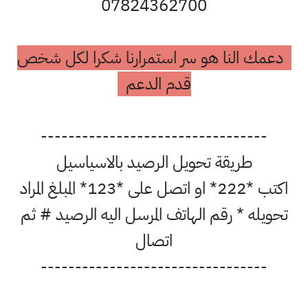
07824362700
دعمك النا هو سر استمرارنا شكرا لكل شخص
قدم الدعم
---------------------------------
طريقة تحويل الرصيد بالاسياسيل
اكتب *222* او اتصل على *123* المبلغ المراد
تحويله * رقم الهاتف المرسل اليه الرصيد # ثم
اتصال
---------------------------------