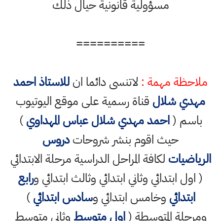
مسؤولية قانونية حيال ذلك
==========
ملاحظة مهمة :
لاتنسى دائما ان
للاستاذ احمد
مهدي شلال
قناة رسمية على موقع اليوتيوب
باسم (
احمد مهدي شلال عباس المهداوي
)
حيث اقوم بنشر شروحات
دروس
الرياضيات
لكافة المراحل الدراسية مرحلة الابتدائي
( اول ابتدائي وثاني ابتدائي وثالث ابتدائي و
رابع
ابتدائي
وخامس ابتدائي و
سادس ابتدائي
)
ومرحلة المتوسطة (
اول متوسط
وثاني متوسط