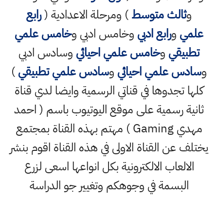
و
ثالث متوسط
) ومرحلة الاعدادية (
رابع
علمي
و
رابع ادبي
وخامس ادبي و
خامس علمي
تطبيقي
و
خامس علمي احيائي
وسادس ادبي
و
سادس علمي احيائي
و
سادس علمي تطبيقي
)
كلها تجدوها في قناتي الرسمية وايضا لدي قناة
ثانية رسمية على موقع اليوتيوب باسم ( احمد
مهدي Gaming ) مهتم بهذه القناة بمجتمع
يختلف عن القناة الاولى في هذه القناة اقوم بنشر
الالعاب الالكترونية بكل انواعها اسعى لزرع
البسمة في وجوهكم وتغيير جو الدراسة