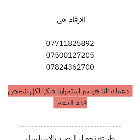
الارقام هي
07711825892
07500127205
07824362700
دعمك النا هو سر استمرارنا شكرا لكل شخص
قدم الدعم
---------------------------------
طريقة تحويل الرصيد بالاسياسيل