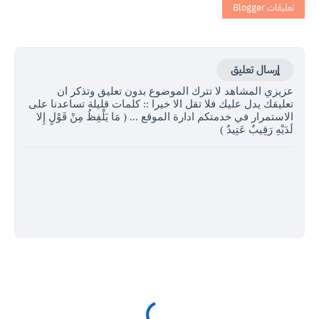
إرسال تعليق
عزيزي المشاهد لا تترك الموضوع بدون تعليق وتذكر ان
تعليقك يدل عليك فلا تقل الا خيرا :: كلمات قليلة تساعدنا على
الاستمرار في خدمتكم ادارة الموقع ... ( مَا يَلْفِظُ مِنْ قَوْلٍ إِلا
لَدَيْهِ رَقِيبٌ عَتِيدٌ )