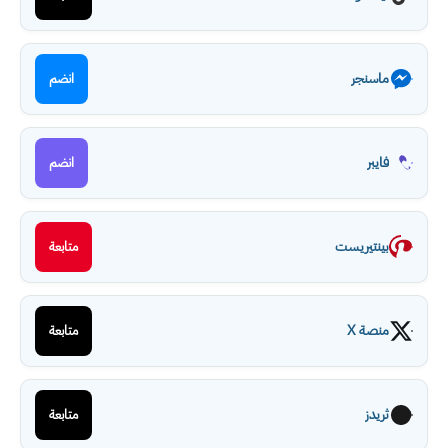
ماسنجر
انضم
فايبر
انضم
بينتيريست
متابعة
منصة X
متابعة
ثريدز
متابعة