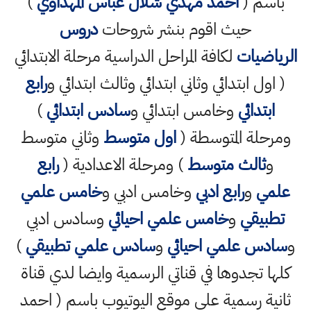
باسم (
احمد مهدي شلال عباس المهداوي
)
حيث اقوم بنشر شروحات
دروس
الرياضيات
لكافة المراحل الدراسية مرحلة الابتدائي
( اول ابتدائي وثاني ابتدائي وثالث ابتدائي و
رابع
ابتدائي
وخامس ابتدائي و
سادس ابتدائي
)
ومرحلة المتوسطة (
اول متوسط
وثاني متوسط
و
ثالث متوسط
) ومرحلة الاعدادية (
رابع
علمي
و
رابع ادبي
وخامس ادبي و
خامس علمي
تطبيقي
و
خامس علمي احيائي
وسادس ادبي
و
سادس علمي احيائي
و
سادس علمي تطبيقي
)
كلها تجدوها في قناتي الرسمية وايضا لدي قناة
ثانية رسمية على موقع اليوتيوب باسم ( احمد