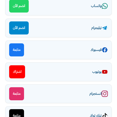
واتساب
انضم الآن
تيليجرام
انضم الآن
فيسبوك
متابعة
يوتيوب
اشتراك
انستجرام
متابعة
تيك توك
متابعة