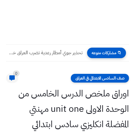
تحذير جوي أمطار رعدية تضرب العراق خلال الأيام القادمة
📁 مشاركات منوعه
0
صف السادس الابتدائي في العراق
اوراق ملخص الدرس الخامس من
الوحدة الاولى unit one مهنتي
المفضلة انكليزي سادس ابتدائي