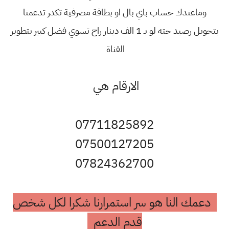
وماعندك حساب باي بال او بطاقة مصرفية تكدر تدعمنا
بتحويل رصيد حته لو بـ 1 الف دينار راح تسوي فضل كبير بتطوير
القناة
الارقام هي
07711825892
07500127205
07824362700
دعمك النا هو سر استمرارنا شكرا لكل شخص
قدم الدعم