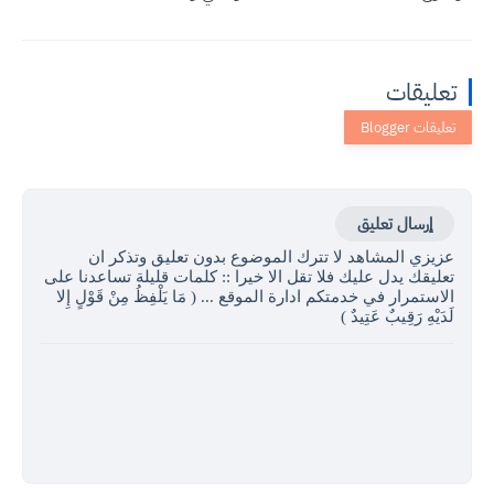
تعليقات
إرسال تعليق
عزيزي المشاهد لا تترك الموضوع بدون تعليق وتذكر ان
تعليقك يدل عليك فلا تقل الا خيرا :: كلمات قليلة تساعدنا على
الاستمرار في خدمتكم ادارة الموقع ... ( مَا يَلْفِظُ مِنْ قَوْلٍ إِلا
لَدَيْهِ رَقِيبٌ عَتِيدٌ )