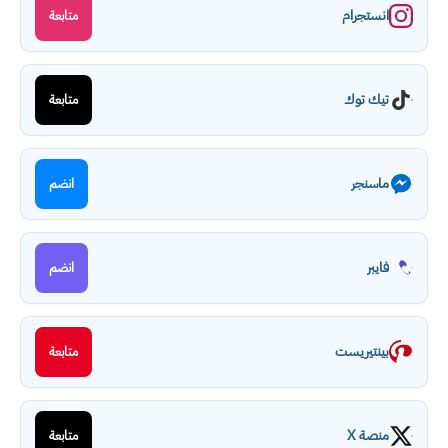
انستجرام
متابعة
تيك توك
متابعة
ماسنجر
انضم
فايبر
انضم
بينتيريست
متابعة
منصة X
متابعة