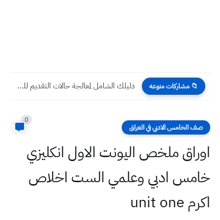
دليلك الشامل لمعالجة حالات التقديم للدراسات العليا في العراق 2025-2026
📁 مشاركات منوعه
0
صف الخامس الادبي في العراق
اوراق ملخص اليونت الاول انكليزي
خامس ادبي وعلمي الست اخلاص
اكرم unit one