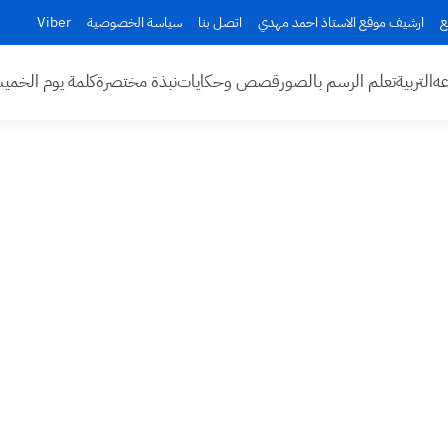
ع
ارشيف موقع الاستاذ احمد مهدي
اتصل بنا
سياسة الخصوصية
Viber
عه
التربية
تعلم الرسم بالصور
قصص وحكايات
نبذة مختصرة
كلمة يوم الخم