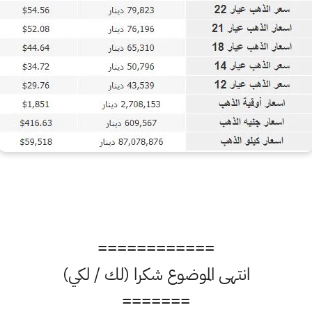
============
انتهى الموضوع شكرا (لك / لكي)
=======