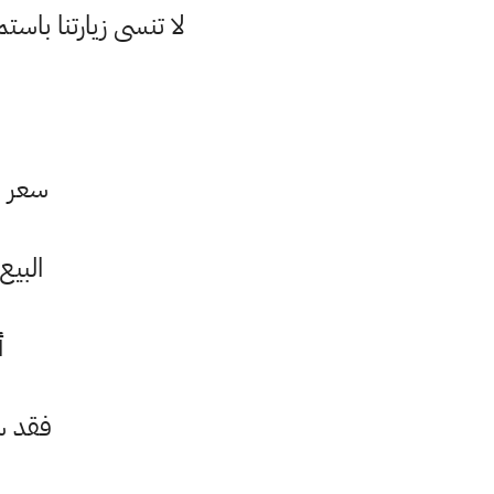
لا تنسى زيارتنا با
سعر المثقال ال
البيع 370.000 دينار، في حين بلغ سعر الشراء 360.000
أ
فقد سجل 345.000 دينار، في 