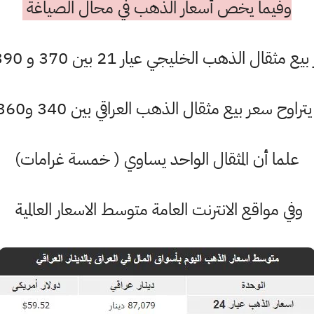
وفيما يخص أسعار الذهب في محال الصياغة
قال الذهب الخليجي عيار 21 بين 370 و 390 ألف دينار
تراوح سعر بيع مثقال الذهب العراقي بين 340 و360 ألفاً
علما أن المثقال الواحد يساوي ( خمسة غرامات)
وفي مواقع الانترنت العامة متوسط الاسعار العالمية