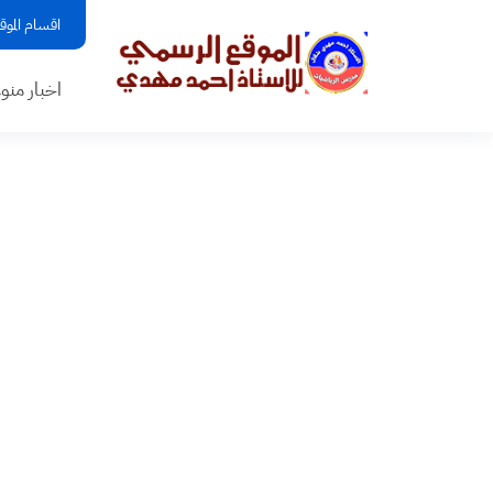
اقسام الموق
اخبار منو