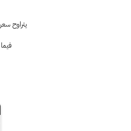
يتراوح سعر بيع مث
فيما ي