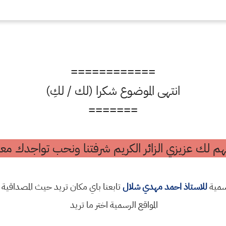
============
انتهى الموضوع شكرا (لك / لكِ)
=======
م لك عزيزي الزائر الكريم شرفتنا ونحب تواجدك معن
رسمية
للاستاذ احمد مهدي شلال
تابعنا باي مكان تريد حيث المصداقية 
المواقع الرسمية اختر ما تريد