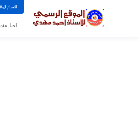
اقسام الموق
اخبار منو