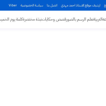
ع
ارشيف موقع الاستاذ احمد مهدي
اتصل بنا
سياسة الخصوصية
Viber
عه
التربية
تعلم الرسم بالصور
قصص وحكايات
نبذة مختصرة
كلمة يوم الخم