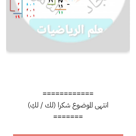
============
انتهى الموضوع شكرا (لك / لكِ)
=======