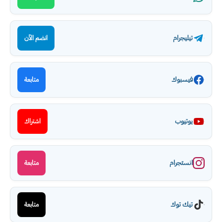
تيليجرام
انضم الآن
فيسبوك
متابعة
يوتيوب
اشتراك
انستجرام
متابعة
تيك توك
متابعة