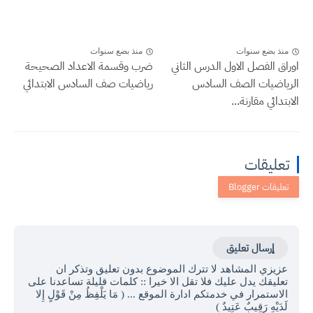
منذ بضع سنوات
منذ بضع سنوات
اوراق الفصل الاول الدرس الثاني
ضرب وقسمة الاعداد الصحيحة
الرياضيات الصف السادس
رياضيات صف السادس الابتدائي
الابتدائي مقارنة...
تعليقات
إرسال تعليق
عزيزي المشاهد لا تترك الموضوع بدون تعليق وتذكر ان
تعليقك يدل عليك فلا تقل الا خيرا :: كلمات قليلة تساعدنا على
الاستمرار في خدمتكم ادارة الموقع ... ( مَا يَلْفِظُ مِنْ قَوْلٍ إِلا
لَدَيْهِ رَقِيبٌ عَتِيدٌ )