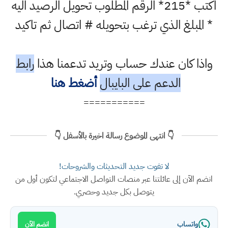
اكتب *215* الرقم المطلوب تحويل الرصيد اليه
* المبلغ الذي ترغب بتحويله # اتصال ثم تاكيد
واذا كان عندك حساب وتريد تدعمنا هذا
رابط
الدعم على البايبال
أضغط هنا
===========
👇 انتهى الموضوع رسالة اخيرة بالأسفل 👇
لا تفوت جديد التحديثات والشروحات!
انضم الآن إلى عائلتنا عبر منصات التواصل الاجتماعي لتكون أول من
يتوصل بكل جديد وحصري.
واتساب
انضم الآن