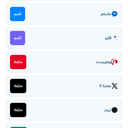
ماسنجر
انضم
فايبر
انضم
بينتيريست
متابعة
منصة X
متابعة
ثريدز
متابعة