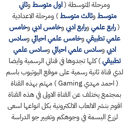
ومرحلة المتوسطة (
اول متوسط
و
ثاني
متوسط
و
ثالث متوسط
) ومرحلة الاعدادية
(
رابع علمي
و
رابع ادبي
و
خامس ادبي
و
خامس
علمي تطبيقي
و
خامس علمي احيائي
و
سادس
ادبي
و
سادس علمي احيائي
و
سادس علمي
تطبيقي
) كلها تجدوها في قناتي الرسمية وايضا
لدي قناة ثانية رسمية على موقع اليوتيوب باسم
( احمد مهدي Gaming ) مهتم بهذه القناة
بمجتمع يختلف عن القناة الاولى في هذه القناة
اقوم بنشر الالعاب الالكترونية بكل انواعها اسعى
لزرع البسمة في وجوهكم وتغيير جو الدراسة