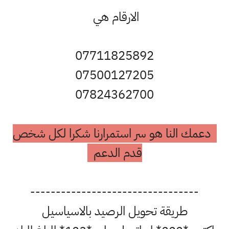
الارقام هي
07711825892
07500127205
07824362700
دعمك النا هو سر استمرارنا شكرا لكل شخص
قدم الدعم
---------------------------------
طريقة تحويل الرصيد بالاسياسيل