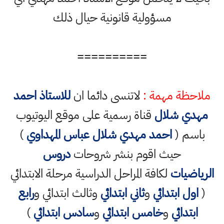
مسؤولية قانونية حيال ذلك
==========
ملاحظة مهمة :
لاتنسى دائما ان
للاستاذ احمد
مهدي شلال
قناة رسمية على موقع اليوتيوب
باسم (
احمد مهدي شلال عباس المهداوي
)
حيث اقوم بنشر شروحات
دروس
الرياضيات
لكافة المراحل الدراسية مرحلة الابتدائي
(
اول ابتدائي
و
ثاني ابتدائي
وثالث ابتدائي و
رابع
ابتدائي
و
خامس ابتدائي
و
سادس ابتدائي
)