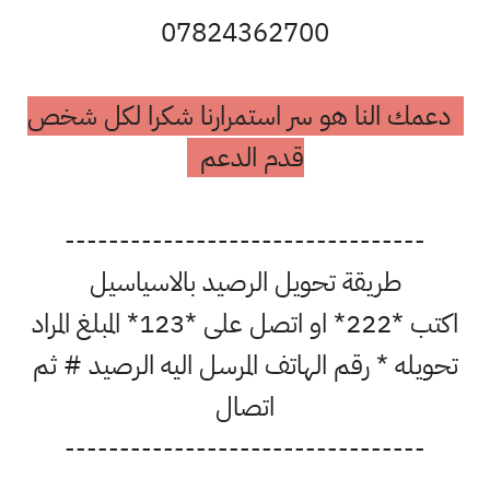
07824362700
دعمك النا هو سر استمرارنا شكرا لكل شخص
قدم الدعم
---------------------------------
طريقة تحويل الرصيد بالاسياسيل
اكتب *222* او اتصل على *123* المبلغ المراد
تحويله * رقم الهاتف المرسل اليه الرصيد # ثم
اتصال
---------------------------------