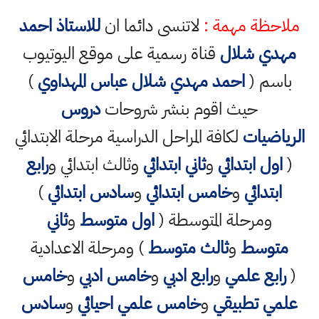
ملاحظة مهمة :
لاتنسى دائما ان
للاستاذ احمد
مهدي شلال
قناة رسمية على موقع اليوتيوب
باسم (
احمد مهدي شلال عباس المهداوي
)
حيث اقوم بنشر شروحات
دروس
الرياضيات
لكافة المراحل الدراسية مرحلة الابتدائي
(
اول ابتدائي
و
ثاني ابتدائي
وثالث ابتدائي و
رابع
ابتدائي
و
خامس ابتدائي
و
سادس ابتدائي
)
ومرحلة المتوسطة (
اول متوسط
و
ثاني
متوسط
و
ثالث متوسط
) ومرحلة الاعدادية
(
رابع علمي
و
رابع ادبي
و
خامس ادبي
و
خامس
علمي تطبيقي
و
خامس علمي احيائي
و
سادس