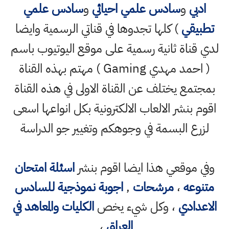
ادبي
و
سادس علمي احيائي
و
سادس علمي
تطبيقي
) كلها تجدوها في قناتي الرسمية وايضا
لدي قناة ثانية رسمية على موقع اليوتيوب باسم
( احمد مهدي Gaming ) مهتم بهذه القناة
بمجتمع يختلف عن القناة الاولى في هذه القناة
اقوم بنشر الالعاب الالكترونية بكل انواعها اسعى
لزرع البسمة في وجوهكم وتغيير جو الدراسة
وفي موقعي هذا ايضا اقوم بنشر
اسئلة امتحان
متنوعه
،
مرشحات
,
اجوبة نموذجية للسادس
الاعدادي
، وكل شيء يخص
الكليات والمعاهد في
العراق
،