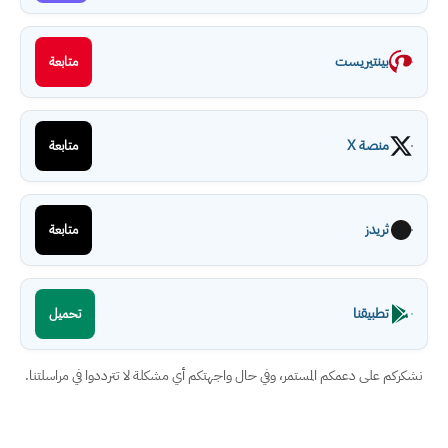
بينتيريست
متابعة
منصة X
متابعة
ثريدز
متابعة
تطبيقنا
تحميل
نشكركم على دعمكم المستمر، وفي حال واجهتكم أي مشكلة لا تترددوا في مراسلتنا.