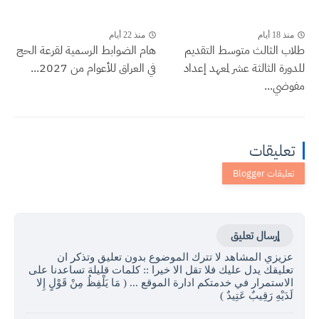
منذ 18 أيام
منذ 22 أيام
طلاب الثالث متوسط التقديم
هام الضوابط الرسمية لقرعة الحج
للدورة الثالثة عشر لمعهد إعداد
في العراق للأعوام من 2027...
مفوضي...
تعليقات
إرسال تعليق
عزيزي المشاهد لا تترك الموضوع بدون تعليق وتذكر ان
تعليقك يدل عليك فلا تقل الا خيرا :: كلمات قليلة تساعدنا على
الاستمرار في خدمتكم ادارة الموقع ... ( مَا يَلْفِظُ مِنْ قَوْلٍ إِلا
لَدَيْهِ رَقِيبٌ عَتِيدٌ )