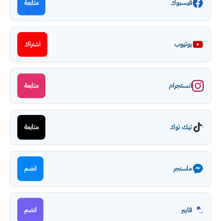
فيسبوك
متابعة
يوتيوب
اشتراك
انستجرام
متابعة
تيك توك
متابعة
ماسنجر
انضم
فايبر
انضم