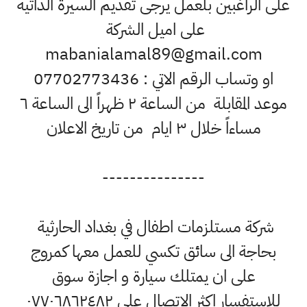
على الراغبين بلعمل يرجى تقديم السيرة الذاتية
على اميل الشركة
mabanialamal89@gmail.com
او وتساب الرقم الاتي : 07702773436
موعد المقابلة من الساعة ٢ ظهراً الى الساعة ٦
مساءاً خلال ٣ ايام من تاريخ الاعلان
---------------
شركة مستلزمات اطفال في بغداد الحارثية
بحاجة الى سائق تكسي للعمل معها كمروج
على ان يمتلك سيارة و اجازة سوق
للاستفسار اكثر الاتصال على ٠٧٧٠٦٨٦٢٤٨٢