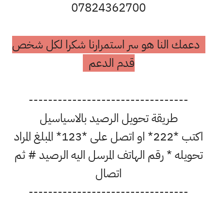
07824362700
دعمك النا هو سر استمرارنا شكرا لكل شخص
قدم الدعم
---------------------------------
طريقة تحويل الرصيد بالاسياسيل
اكتب *222* او اتصل على *123* المبلغ المراد
تحويله * رقم الهاتف المرسل اليه الرصيد # ثم
اتصال
---------------------------------