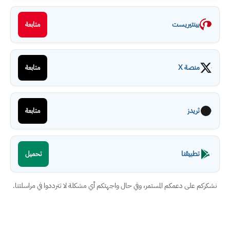
بينتيريست
متابعة
منصة X
متابعة
ثريدز
متابعة
تطبيقنا
تحميل
نشكركم على دعمكم المستمر، وفي حال واجهتكم أي مشكلة لا تترددوا في مراسلتنا.