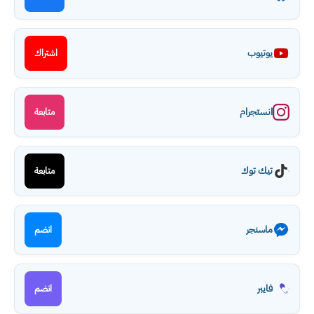
يوتيوب
اشتراك
انستجرام
متابعة
تيك توك
متابعة
ماسنجر
انضم
فايبر
انضم