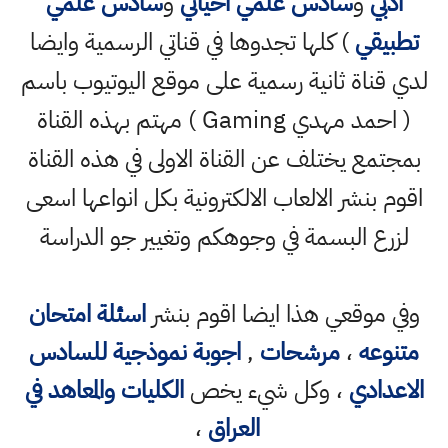
ادبي
و
سادس علمي احيائي
و
سادس علمي
تطبيقي
) كلها تجدوها في قناتي الرسمية وايضا
لدي قناة ثانية رسمية على موقع اليوتيوب باسم
( احمد مهدي Gaming ) مهتم بهذه القناة
بمجتمع يختلف عن القناة الاولى في هذه القناة
اقوم بنشر الالعاب الالكترونية بكل انواعها اسعى
لزرع البسمة في وجوهكم وتغيير جو الدراسة
وفي موقعي هذا ايضا اقوم بنشر
اسئلة امتحان
متنوعه
،
مرشحات
,
اجوبة نموذجية للسادس
الاعدادي
، وكل شيء يخص
الكليات والمعاهد في
العراق
،