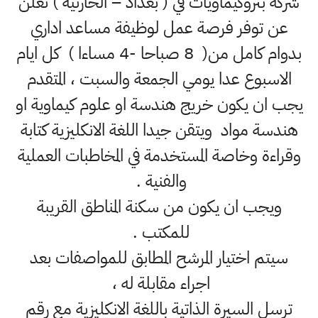
شركة بتروكيماويات في ( بغداد – الحارثية ) تعلن
عن توفر فرصة عمل لوظيفة مساعد اداري
بدوام كامل من( 8 صباحا -4 مساءا ) كل ايام
الاسبوع عدا يومي الجمعة والسبت ، المتقدم
يجب ان يكون خريج هندسة او علوم كيماوية او
هندسة مواد ويتقن جيدا اللغة الانكليزية كتابة
وقراءة وخاصة المستخدمة في المخاطبات العملية
والفنية .
ويجب ان يكون من سكنة المناطق القريبة
للمكتب .
سيتم اختيار المرشح المطابق للمواصفات بعد
اجراء مقابلة له ،
ترسل السيرة الذاتية باللغة الانكليزية مع رقم