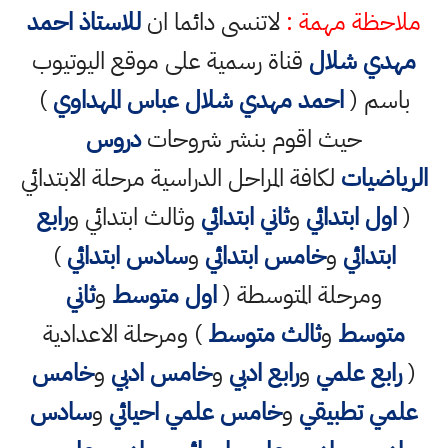
ملاحظة مهمة :
لاتنسى دائما ان
للاستاذ احمد
مهدي شلال
قناة رسمية على موقع اليوتيوب
باسم (
احمد مهدي شلال عباس المهداوي
)
حيث اقوم بنشر شروحات
دروس
الرياضيات
لكافة المراحل الدراسية مرحلة الابتدائي
(
اول ابتدائي
و
ثاني ابتدائي
وثالث ابتدائي و
رابع
ابتدائي
و
خامس ابتدائي
و
سادس ابتدائي
)
ومرحلة المتوسطة (
اول متوسط
و
ثاني
متوسط
و
ثالث متوسط
) ومرحلة الاعدادية
(
رابع علمي
و
رابع ادبي
و
خامس ادبي
و
خامس
علمي تطبيقي
و
خامس علمي احيائي
و
سادس