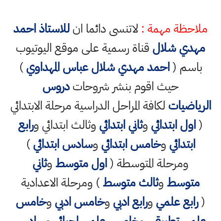
ملاحظة مهمة :
لاتنسى دائما ان
للاستاذ احمد
مهدي شلال
قناة رسمية على موقع اليوتيوب
باسم (
احمد مهدي شلال عباس المهداوي
)
حيث اقوم بنشر شروحات
دروس
الرياضيات
لكافة المراحل الدراسية مرحلة الابتدائي
(
اول ابتدائي
و
ثاني ابتدائي
وثالث ابتدائي و
رابع
ابتدائي
و
خامس ابتدائي
و
سادس ابتدائي
)
ومرحلة المتوسطة (
اول متوسط
و
ثاني
متوسط
و
ثالث متوسط
) ومرحلة الاعدادية
(
رابع علمي
و
رابع ادبي
و
خامس ادبي
و
خامس