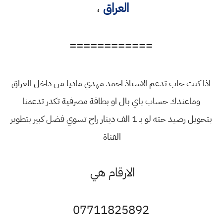
العراق
،
============
اذا كنت حاب تدعم الاستاذ احمد مهدي ماديا من داخل العراق
وماعندك حساب باي بال او بطاقة مصرفية تكدر تدعمنا
بتحويل رصيد حته لو بـ 1 الف دينار راح تسوي فضل كبير بتطوير
القناة
الارقام هي
07711825892