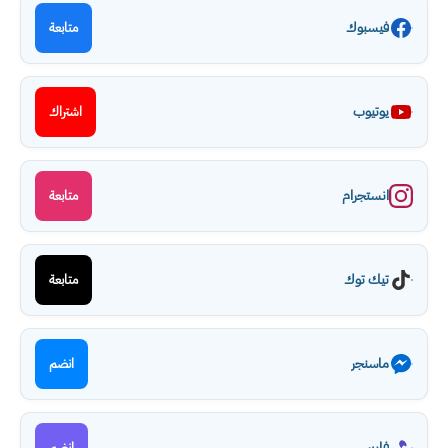
فيسبوك
متابعة
يوتيوب
اشتراك
انستجرام
متابعة
تيك توك
متابعة
ماسنجر
انضم
فايبر
انضم