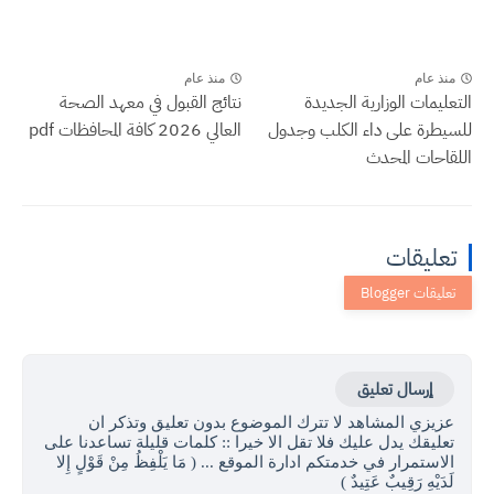
منذ عام
منذ عام
التعليمات الوزارية الجديدة
نتائج القبول في معهد الصحة
للسيطرة على داء الكلب وجدول
العالي 2026 كافة المحافظات pdf
اللقاحات المحدث
تعليقات
إرسال تعليق
عزيزي المشاهد لا تترك الموضوع بدون تعليق وتذكر ان
تعليقك يدل عليك فلا تقل الا خيرا :: كلمات قليلة تساعدنا على
الاستمرار في خدمتكم ادارة الموقع ... ( مَا يَلْفِظُ مِنْ قَوْلٍ إِلا
لَدَيْهِ رَقِيبٌ عَتِيدٌ )