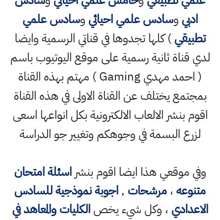
علمي تطبيقي
و
خامس علمي احيائي
و
سادس
ادبي
و
سادس علمي احيائي
و
سادس علمي
تطبيقي
) كلها تجدوها في قناتي الرسمية وايضا
لدي قناة ثانية رسمية على موقع اليوتيوب باسم
( احمد مهدي Gaming ) مهتم بهذه القناة
بمجتمع يختلف عن القناة الاولى في هذه القناة
اقوم بنشر الالعاب الالكترونية بكل انواعها اسعى
لزرع البسمة في وجوهكم وتغيير جو الدراسة
وفي موقعي هذا ايضا اقوم بنشر
اسئلة امتحان
متنوعه
،
مرشحات
,
اجوبة نموذجية للسادس
الاعدادي
، وكل شيء يخص
الكليات والمعاهد في