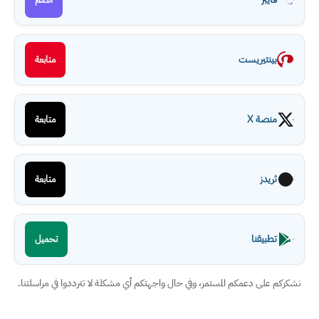
بينتيريست
متابعة
منصة X
متابعة
ثريدز
متابعة
تطبيقنا
تحميل
نشكركم على دعمكم المستمر، وفي حال واجهتكم أي مشكلة لا تترددوا في مراسلتنا.