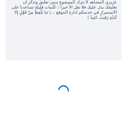
عزيزي المشاهد لا تترك الموضوع بدون تعليق وتذكر ان
تعليقك يدل عليك فلا تقل الا خيرا :: كلمات قليلة تساعدنا على
الاستمرار في خدمتكم ادارة الموقع ... ( مَا يَلْفِظُ مِنْ قَوْلٍ إِلا
لَدَيْهِ رَقِيبٌ عَتِيدٌ )