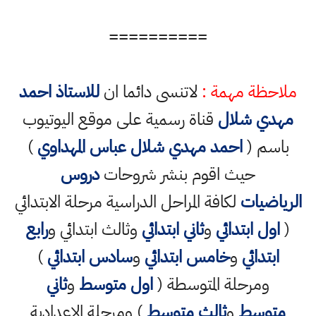
==========
ملاحظة مهمة :
لاتنسى دائما ان
للاستاذ احمد
مهدي شلال
قناة رسمية على موقع اليوتيوب
باسم (
احمد مهدي شلال عباس المهداوي
)
حيث اقوم بنشر شروحات
دروس
الرياضيات
لكافة المراحل الدراسية مرحلة الابتدائي
(
اول ابتدائي
و
ثاني ابتدائي
وثالث ابتدائي و
رابع
ابتدائي
و
خامس ابتدائي
و
سادس ابتدائي
)
ومرحلة المتوسطة (
اول متوسط
و
ثاني
متوسط
و
ثالث متوسط
) ومرحلة الاعدادية