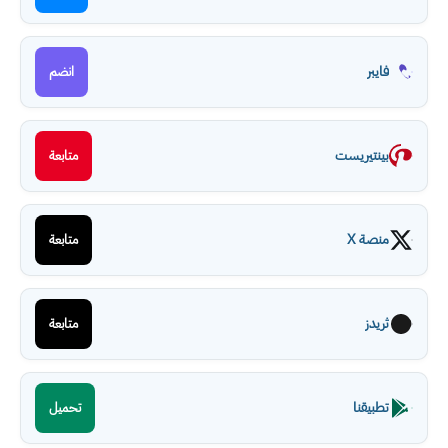
فايبر
انضم
بينتيريست
متابعة
منصة X
متابعة
ثريدز
متابعة
تطبيقنا
تحميل