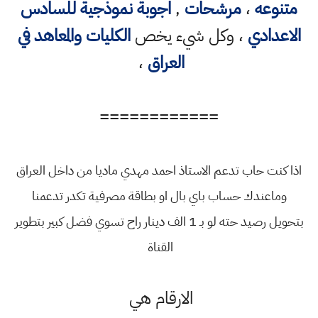
متنوعه
،
مرشحات
,
اجوبة نموذجية للسادس
الاعدادي
، وكل شيء يخص
الكليات والمعاهد في
العراق
،
============
اذا كنت حاب تدعم الاستاذ احمد مهدي ماديا من داخل العراق
وماعندك حساب باي بال او بطاقة مصرفية تكدر تدعمنا
بتحويل رصيد حته لو بـ 1 الف دينار راح تسوي فضل كبير بتطوير
القناة
الارقام هي