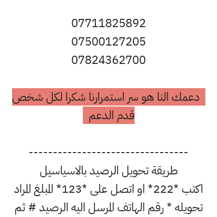
07711825892
07500127205
07824362700
دعمك النا هو سر استمرارنا شكرا لكل شخص
قدم الدعم
---------------------------------
طريقة تحويل الرصيد بالاسياسيل
اكتب *222* او اتصل على *123* المبلغ المراد
تحويله * رقم الهاتف المرسل اليه الرصيد # ثم