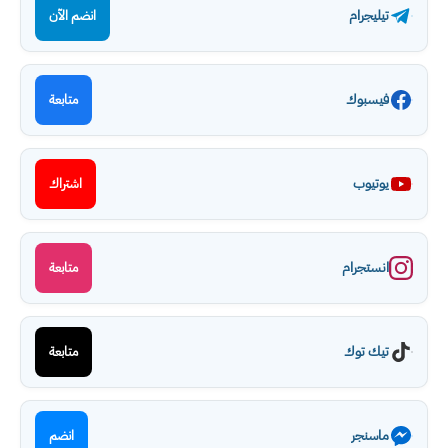
تيليجرام
انضم الآن
فيسبوك
متابعة
يوتيوب
اشتراك
انستجرام
متابعة
تيك توك
متابعة
ماسنجر
انضم