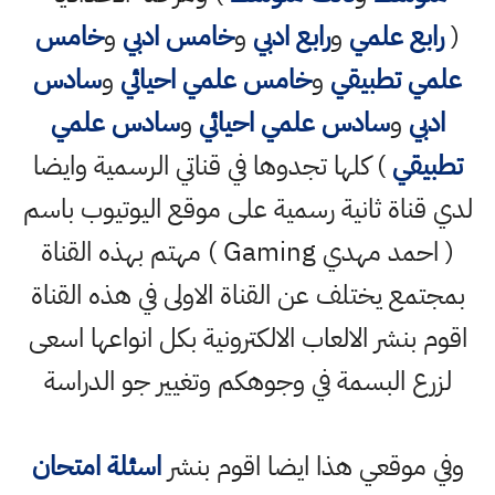
(
رابع علمي
و
رابع ادبي
و
خامس ادبي
و
خامس
علمي تطبيقي
و
خامس علمي احيائي
و
سادس
ادبي
و
سادس علمي احيائي
و
سادس علمي
تطبيقي
) كلها تجدوها في قناتي الرسمية وايضا
لدي قناة ثانية رسمية على موقع اليوتيوب باسم
( احمد مهدي Gaming ) مهتم بهذه القناة
بمجتمع يختلف عن القناة الاولى في هذه القناة
اقوم بنشر الالعاب الالكترونية بكل انواعها اسعى
لزرع البسمة في وجوهكم وتغيير جو الدراسة
وفي موقعي هذا ايضا اقوم بنشر
اسئلة امتحان