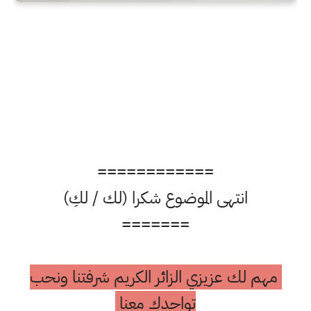
============
انتهى الموضوع شكرا (لك / لكِ)
=======
مهم لك عزيزي الزائر الكريم شرفتنا ونحب
تواجدك معنا