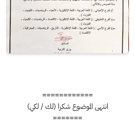
============
انتهى الموضوع شكرا (لك / لكي)
=======