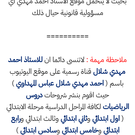
بحيث لا يتحمل موقع الاستاذ احمد مهدي اي
مسؤولية قانونية حيال ذلك
==========
ملاحظة مهمة :
لاتنسى دائما ان
للاستاذ احمد
مهدي شلال
قناة رسمية على موقع اليوتيوب
باسم (
احمد مهدي شلال عباس المهداوي
)
حيث اقوم بنشر شروحات
دروس
الرياضيات
لكافة المراحل الدراسية مرحلة الابتدائي
(
اول ابتدائي
و
ثاني ابتدائي
وثالث ابتدائي و
رابع
ابتدائي
و
خامس ابتدائي
و
سادس ابتدائي
)