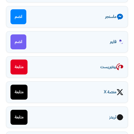
ماسنجر
انضم
فايبر
انضم
بينتيريست
متابعة
منصة X
متابعة
ثريدز
متابعة