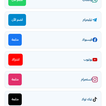
تيليجرام
انضم الآن
فيسبوك
متابعة
يوتيوب
اشتراك
انستجرام
متابعة
تيك توك
متابعة