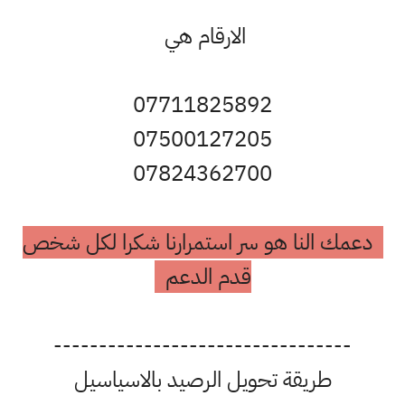
الارقام هي
07711825892
07500127205
07824362700
دعمك النا هو سر استمرارنا شكرا لكل شخص
قدم الدعم
---------------------------------
طريقة تحويل الرصيد بالاسياسيل