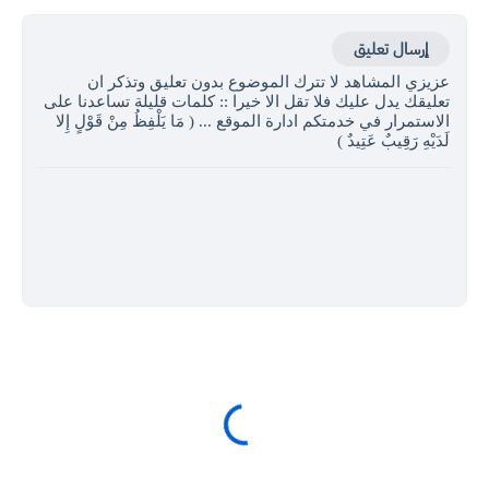
إرسال تعليق
عزيزي المشاهد لا تترك الموضوع بدون تعليق وتذكر ان
تعليقك يدل عليك فلا تقل الا خيرا :: كلمات قليلة تساعدنا على
الاستمرار في خدمتكم ادارة الموقع ... ( مَا يَلْفِظُ مِنْ قَوْلٍ إِلا
لَدَيْهِ رَقِيبٌ عَتِيدٌ )