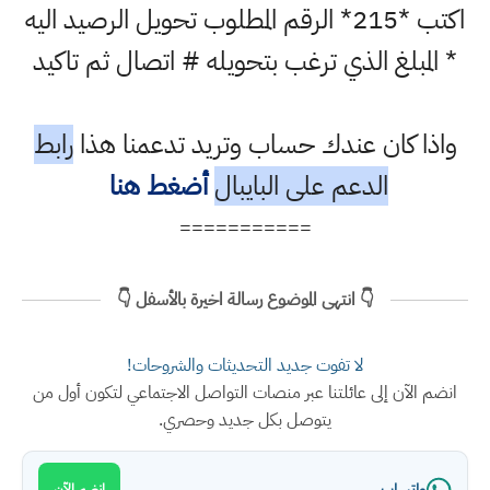
اكتب *215* الرقم المطلوب تحويل الرصيد اليه
* المبلغ الذي ترغب بتحويله # اتصال ثم تاكيد
واذا كان عندك حساب وتريد تدعمنا هذا
رابط
الدعم على البايبال
أضغط هنا
===========
👇 انتهى الموضوع رسالة اخيرة بالأسفل 👇
لا تفوت جديد التحديثات والشروحات!
انضم الآن إلى عائلتنا عبر منصات التواصل الاجتماعي لتكون أول من
يتوصل بكل جديد وحصري.
واتساب
انضم الآن