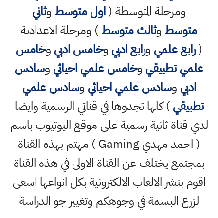
ومرحلة المتوسطة (
اول متوسط
و
ثاني
متوسط
و
ثالث متوسط
) ومرحلة الاعدادية
(
رابع علمي
و
رابع ادبي
و
خامس ادبي
و
خامس
علمي تطبيقي
و
خامس علمي احيائي
و
سادس
ادبي
و
سادس علمي احيائي
و
سادس علمي
تطبيقي
) كلها تجدوها في قناتي الرسمية وايضا
لدي قناة ثانية رسمية على موقع اليوتيوب باسم
( احمد مهدي Gaming ) مهتم بهذه القناة
بمجتمع يختلف عن القناة الاولى في هذه القناة
اقوم بنشر الالعاب الالكترونية بكل انواعها اسعى
لزرع البسمة في وجوهكم وتغيير جو الدراسة