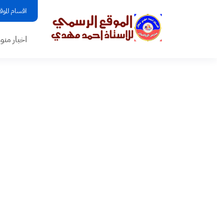
اقسام الموق
اخبار منو