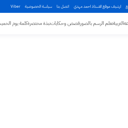
ع
ارشيف موقع الاستاذ احمد مهدي
اتصل بنا
سياسة الخصوصية
Viber
عه
التربية
تعلم الرسم بالصور
قصص وحكايات
نبذة مختصرة
كلمة يوم الخم