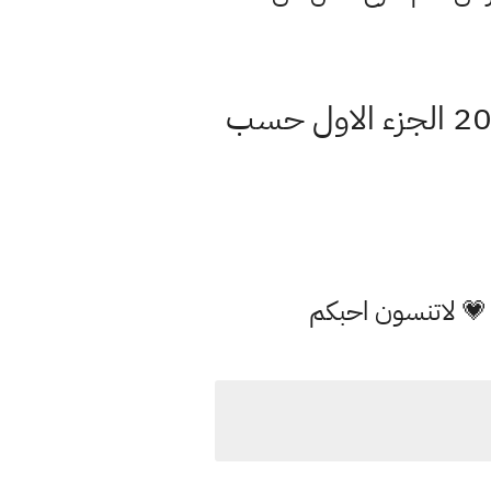
المسائل الحياتية المطلوبة فقط رياضيات الثالث متوسط وزاري 2021 الجزء الاول حسب
 💗 لاتنسون احبكم