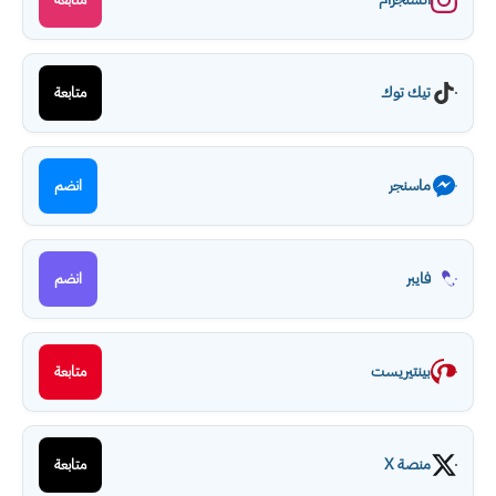
تيك توك
متابعة
ماسنجر
انضم
فايبر
انضم
بينتيريست
متابعة
منصة X
متابعة