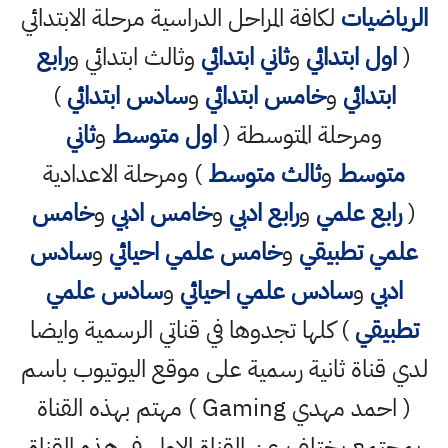
الرياضيات
لكافة المراحل الدراسية مرحلة الابتدائي
(
اول ابتدائي
و
ثاني ابتدائي
وثالث ابتدائي و
رابع
ابتدائي
و
خامس ابتدائي
و
سادس ابتدائي
)
ومرحلة المتوسطة (
اول متوسط
و
ثاني
متوسط
و
ثالث متوسط
) ومرحلة الاعدادية
(
رابع علمي
و
رابع ادبي
و
خامس ادبي
و
خامس
علمي تطبيقي
و
خامس علمي احيائي
و
سادس
ادبي
و
سادس علمي احيائي
و
سادس علمي
تطبيقي
) كلها تجدوها في قناتي الرسمية وايضا
لدي قناة ثانية رسمية على موقع اليوتيوب باسم
( احمد مهدي Gaming ) مهتم بهذه القناة
بمجتمع يختلف عن القناة الاولى في هذه القناة