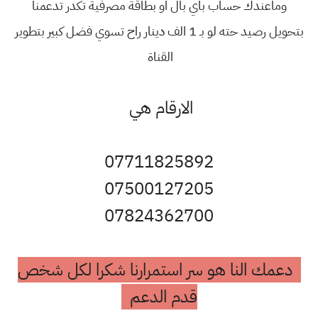
وماعندك حساب باي بال او بطاقة مصرفية تكدر تدعمنا
بتحويل رصيد حته لو بـ 1 الف دينار راح تسوي فضل كبير بتطوير
القناة
الارقام هي
07711825892
07500127205
07824362700
دعمك النا هو سر استمرارنا شكرا لكل شخص
قدم الدعم