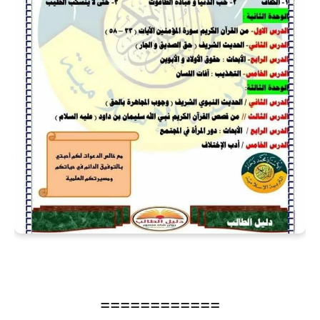
============