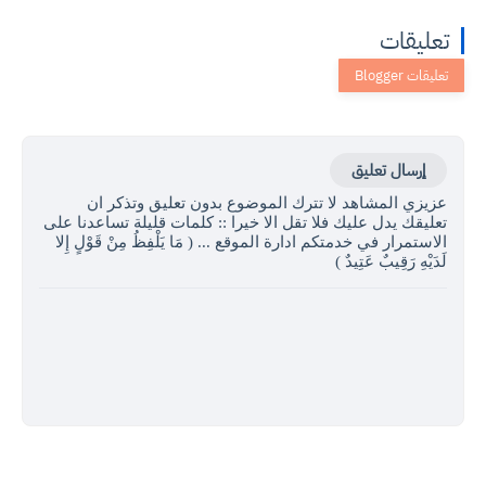
تعليقات
إرسال تعليق
عزيزي المشاهد لا تترك الموضوع بدون تعليق وتذكر ان
تعليقك يدل عليك فلا تقل الا خيرا :: كلمات قليلة تساعدنا على
الاستمرار في خدمتكم ادارة الموقع ... ( مَا يَلْفِظُ مِنْ قَوْلٍ إِلا
لَدَيْهِ رَقِيبٌ عَتِيدٌ )