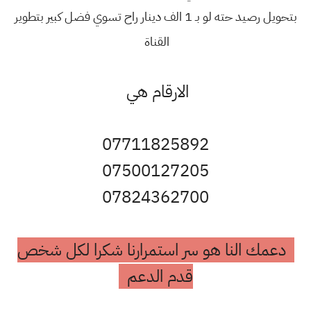
بتحويل رصيد حته لو بـ 1 الف دينار راح تسوي فضل كبير بتطوير
القناة
الارقام هي
07711825892
07500127205
07824362700
دعمك النا هو سر استمرارنا شكرا لكل شخص
قدم الدعم