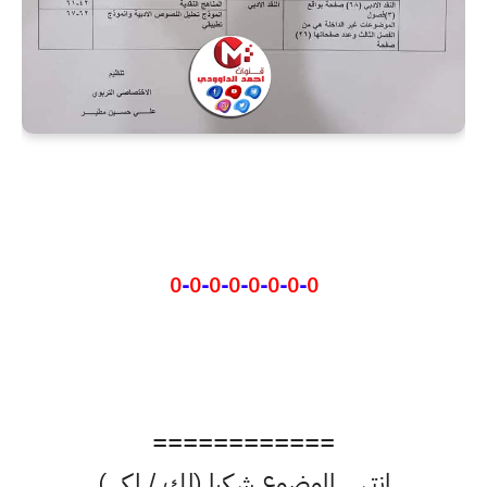
0
-
0
-
0
-
0
-
0
-
0
-
0
-
0
============
انتهى الموضوع شكرا (لك / لكي)