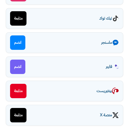
تيك توك
متابعة
ماسنجر
انضم
فايبر
انضم
بينتيريست
متابعة
منصة X
متابعة