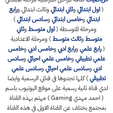
(
اول ابتدائي
و
ثاني ابتدائي
وثالث ابتدائي و
رابع
ابتدائي
و
خامس ابتدائي
و
سادس ابتدائي
)
ومرحلة المتوسطة (
اول متوسط
و
ثاني
متوسط
و
ثالث متوسط
) ومرحلة الاعدادية
(
رابع علمي
و
رابع ادبي
و
خامس ادبي
و
خامس
علمي تطبيقي
و
خامس علمي احيائي
و
سادس
ادبي
و
سادس علمي احيائي
و
سادس علمي
تطبيقي
) كلها تجدوها في قناتي الرسمية وايضا
لدي قناة ثانية رسمية على موقع اليوتيوب باسم
( احمد مهدي Gaming ) مهتم بهذه القناة
بمجتمع يختلف عن القناة الاولى في هذه القناة