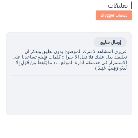
تعليقات
إرسال تعليق
عزيزي المشاهد لا تترك الموضوع بدون تعليق وتذكر ان
تعليقك يدل عليك فلا تقل الا خيرا :: كلمات قليلة تساعدنا على
الاستمرار في خدمتكم ادارة الموقع ... ( مَا يَلْفِظُ مِنْ قَوْلٍ إِلا
لَدَيْهِ رَقِيبٌ عَتِيدٌ )