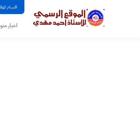
اقسام الموق
اخبار منو