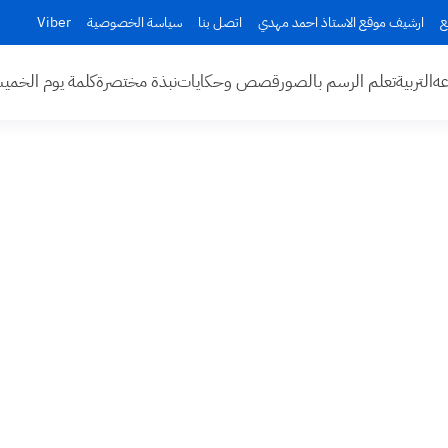
ع
ارشيف موقع الاستاذ احمد مهدي
اتصل بنا
سياسة الخصوصية
Viber
عه
التربية
تعلم الرسم بالصور
قصص وحكايات
نبذة مختصرة
كلمة يوم الخم