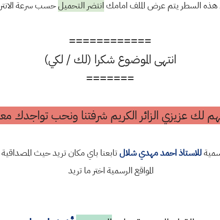
هذه السطر يتم عرض الملف امامك
انتضر التحميل
حسب سرعة الانتر
============
انتهى الموضوع شكرا (لك / لكي)
=======
م لك عزيزي الزائر الكريم شرفتنا ونحب تواجدك معن
رسمية
للاستاذ احمد مهدي شلال
تابعنا باي مكان تريد حيث المصداقية 
المواقع الرسمية اختر ما تريد