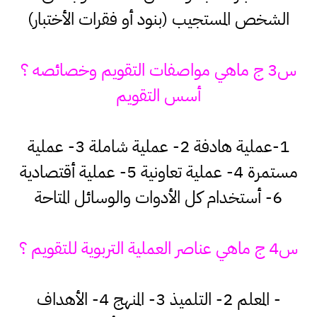
الشخص المستجيب (بنود أو فقرات الأختبار)
س3 ج ماهي مواصفات التقويم وخصائصه ؟
أسس التقويم
1-عملية هادفة 2- عملية شاملة 3- عملية
مستمرة 4- عملية تعاونية 5- عملية أقتصادية
6- أستخدام كل الأدوات والوسائل المتاحة
س4 ج ماهي عناصر العملية التربوية للتقويم ؟
- المعلم 2- التلميذ 3- المنهج 4- الأهداف