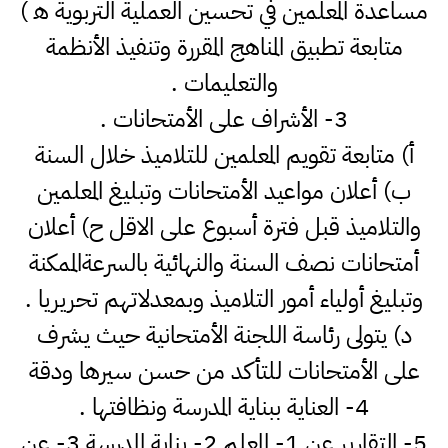
مساعدة المعلمين في تحسين العملية التربوية ﮬ )
متابعة تطبيق المناهج المقررة وتنفيذ الأنظمة
والتعليمات .
3- الأشراف على الأمتحانات .
أ) متابعة تقويم المعلمين للتلاميذ خلال السنة
ب) أعلان مواعيد الأمتحانات وتبليغ المعلمين
والتلاميذ قبل فترة أسبوع على الاقل ح) أعلان
أمتحانات نصف السنة والنهائية بالسرعةالممكنة
وتبليغ أولياء أمور التلاميذ وبمعدلاتهم تحريريا .
د) يتولى رئاسة اللجنة الأمتحانية حيث يشرف
على الأمتحانات للتأكد من حسن سيرها ودقة
4- العناية ببناية المدرسة ونظافتها .
5- التقارير عن 1- المعلم 2- بناية المدرسة 3- عن