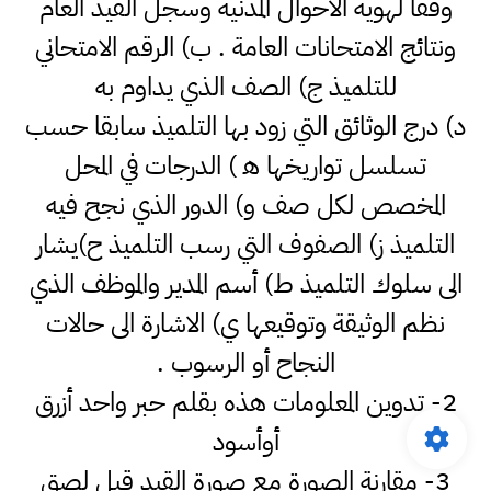
وفقا لهوية الاحوال المدنية وسجل القيد العام
ونتائج الامتحانات العامة . ب) الرقم الامتحاني
للتلميذ ج) الصف الذي يداوم به
د) درج الوثائق التي زود بها التلميذ سابقا حسب
تسلسل تواريخها ﮬ ) الدرجات في المحل
المخصص لكل صف و) الدور الذي نجح فيه
التلميذ ز) الصفوف التي رسب التلميذ ح)يشار
الى سلوك التلميذ ط) أسم المدير والموظف الذي
نظم الوثيقة وتوقيعها ي) الاشارة الى حالات
النجاح أو الرسوب .
2- تدوين المعلومات هذه بقلم حبر واحد أزرق
أوأسود
3- مقارنة الصورة مع صورة القيد قبل لصق