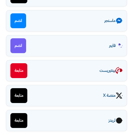
ماسنجر
انضم
فايبر
انضم
بينتيريست
متابعة
منصة X
متابعة
ثريدز
متابعة