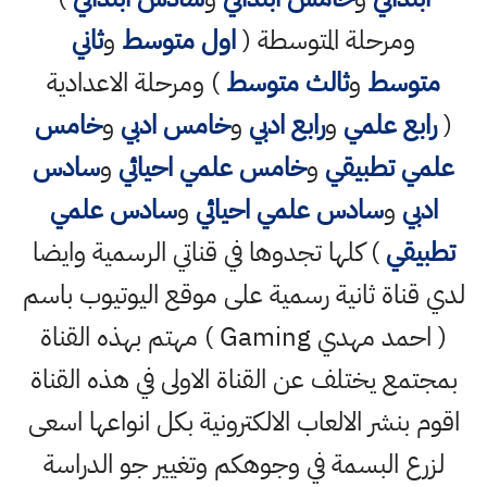
ومرحلة المتوسطة (
اول متوسط
و
ثاني
متوسط
و
ثالث متوسط
) ومرحلة الاعدادية
(
رابع علمي
و
رابع ادبي
و
خامس ادبي
و
خامس
علمي تطبيقي
و
خامس علمي احيائي
و
سادس
ادبي
و
سادس علمي احيائي
و
سادس علمي
تطبيقي
) كلها تجدوها في قناتي الرسمية وايضا
لدي قناة ثانية رسمية على موقع اليوتيوب باسم
( احمد مهدي Gaming ) مهتم بهذه القناة
بمجتمع يختلف عن القناة الاولى في هذه القناة
اقوم بنشر الالعاب الالكترونية بكل انواعها اسعى
لزرع البسمة في وجوهكم وتغيير جو الدراسة