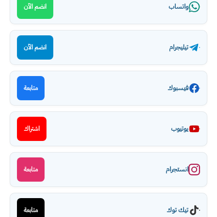
واتساب
انضم الآن
تيليجرام
انضم الآن
فيسبوك
متابعة
يوتيوب
اشتراك
انستجرام
متابعة
تيك توك
متابعة