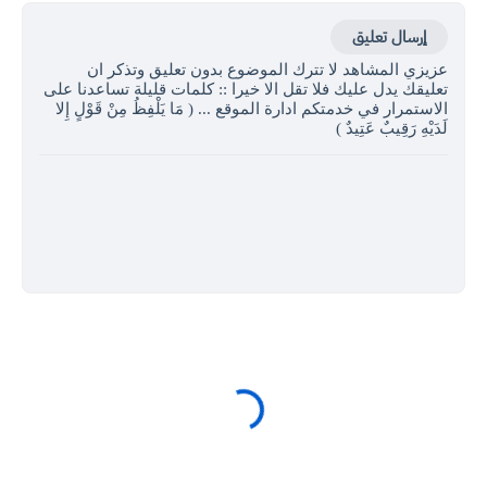
إرسال تعليق
عزيزي المشاهد لا تترك الموضوع بدون تعليق وتذكر ان
تعليقك يدل عليك فلا تقل الا خيرا :: كلمات قليلة تساعدنا على
الاستمرار في خدمتكم ادارة الموقع ... ( مَا يَلْفِظُ مِنْ قَوْلٍ إِلا
لَدَيْهِ رَقِيبٌ عَتِيدٌ )