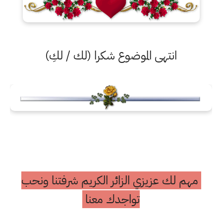
انتهى الموضوع شكرا (لك / لكِ)
مهم لك عزيزي الزائر الكريم شرفتنا ونحب
تواجدك معنا