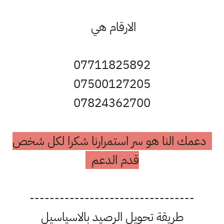
الارقام هي
07711825892
07500127205
07824362700
دعمك النا هو سر استمرارنا شكرا لكل شخص
قدم الدعم
---------------------------------
طريقة تحويل الرصيد بالاسياسيل