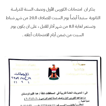
يذكر ان امتحانات الكورس الأول ونصف السنة للدراسة
الثانوية ستبدأ أيضاً يوم السبت المصادف الـ20 من شهر شباط
وتستمر لغاية الـ8 من شهر آذار المقبل ، على ان يكون يوم
السبت من ضمن أيام الامتحانات أعلاه .