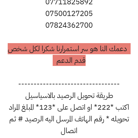
07711825892
07500127205
07824362700
دعمك النا هو سر استمرارنا شكرا لكل شخص
قدم الدعم
---------------------------------
طريقة تحويل الرصيد بالاسياسيل
اكتب *222* او اتصل على *123* المبلغ المراد
تحويله * رقم الهاتف المرسل اليه الرصيد # ثم
اتصال