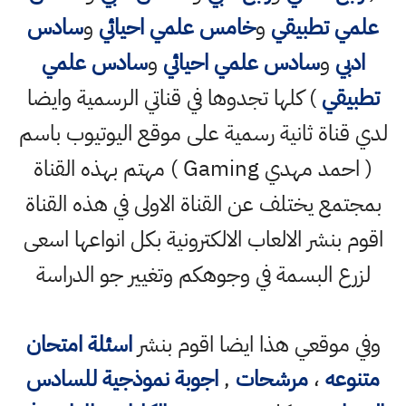
علمي تطبيقي
و
خامس علمي احيائي
و
سادس
ادبي
و
سادس علمي احيائي
و
سادس علمي
تطبيقي
) كلها تجدوها في قناتي الرسمية وايضا
لدي قناة ثانية رسمية على موقع اليوتيوب باسم
( احمد مهدي Gaming ) مهتم بهذه القناة
بمجتمع يختلف عن القناة الاولى في هذه القناة
اقوم بنشر الالعاب الالكترونية بكل انواعها اسعى
لزرع البسمة في وجوهكم وتغيير جو الدراسة
وفي موقعي هذا ايضا اقوم بنشر
اسئلة امتحان
متنوعه
،
مرشحات
,
اجوبة نموذجية للسادس