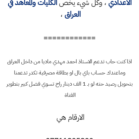
الاعدادي
، وكل شيء يخص
الكليات والمعاهد في
العراق
،
============
اذا كنت حاب تدعم الاستاذ احمد مهدي ماديا من داخل العراق
وماعندك حساب باي بال او بطاقة مصرفية تكدر تدعمنا
بتحويل رصيد حته لو بـ 1 الف دينار راح تسوي فضل كبير بتطوير
القناة
الارقام هي