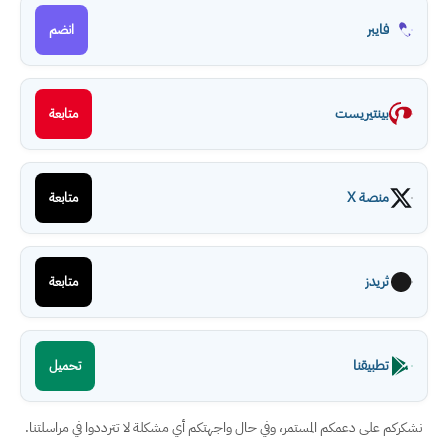
فايبر
انضم
بينتيريست
متابعة
منصة X
متابعة
ثريدز
متابعة
تطبيقنا
تحميل
نشكركم على دعمكم المستمر، وفي حال واجهتكم أي مشكلة لا تترددوا في مراسلتنا.