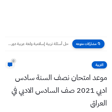
حل أسئلة تربية إسلامية ولغة عربية دور ثاني 2024 صف...
📁 مشاركات منوعه
0
التربية
موعد امتحان نصف السنة سادس
ادبي 2021 صف السادس الادبي في
العراق