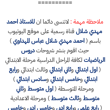
==========
ملاحظة مهمة :
لاتنسى دائما ان
للاستاذ احمد
مهدي شلال
قناة رسمية على موقع اليوتيوب
باسم (
احمد مهدي شلال عباس المهداوي
)
حيث اقوم بنشر شروحات
دروس
الرياضيات
لكافة المراحل الدراسية مرحلة الابتدائي
(
اول ابتدائي
و
ثاني ابتدائي
وثالث ابتدائي و
رابع
ابتدائي
و
خامس ابتدائي
و
سادس ابتدائي
)
ومرحلة المتوسطة (
اول متوسط
و
ثاني
متوسط
و
ثالث متوسط
) ومرحلة الاعدادية
(
رابع علمي
و
رابع ادبي
و
خامس ادبي
و
خامس