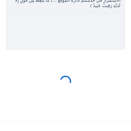
الاستمرار في خدمتكم ادارة الموقع ... ( مَا يَلْفِظُ مِنْ قَوْلٍ إِلا
لَدَيْهِ رَقِيبٌ عَتِيدٌ )