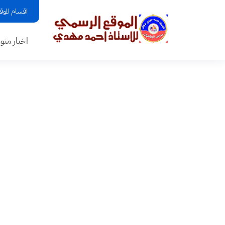
اقسام الموق
اخبار منو