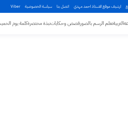
ع
ارشيف موقع الاستاذ احمد مهدي
اتصل بنا
سياسة الخصوصية
Viber
عه
التربية
تعلم الرسم بالصور
قصص وحكايات
نبذة مختصرة
كلمة يوم الخم