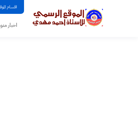
اقسام الموق
اخبار منو