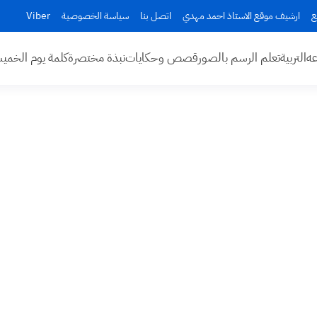
ع
ارشيف موقع الاستاذ احمد مهدي
اتصل بنا
سياسة الخصوصية
Viber
عه
التربية
تعلم الرسم بالصور
قصص وحكايات
نبذة مختصرة
كلمة يوم الخم