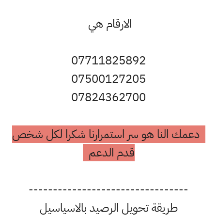
الارقام هي
07711825892
07500127205
07824362700
دعمك النا هو سر استمرارنا شكرا لكل شخص
قدم الدعم
---------------------------------
طريقة تحويل الرصيد بالاسياسيل