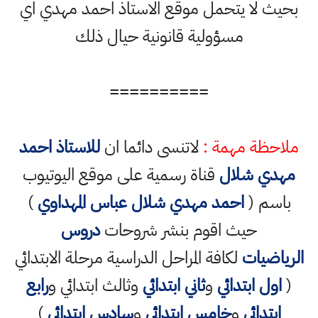
بحيث لا يتحمل موقع الاستاذ احمد مهدي اي
مسؤولية قانونية حيال ذلك
==========
ملاحظة مهمة :
لاتنسى دائما ان
للاستاذ احمد
مهدي شلال
قناة رسمية على موقع اليوتيوب
باسم (
احمد مهدي شلال عباس المهداوي
)
حيث اقوم بنشر شروحات
دروس
الرياضيات
لكافة المراحل الدراسية مرحلة الابتدائي
(
اول ابتدائي
و
ثاني ابتدائي
وثالث ابتدائي و
رابع
ابتدائي
و
خامس ابتدائي
و
سادس ابتدائي
)