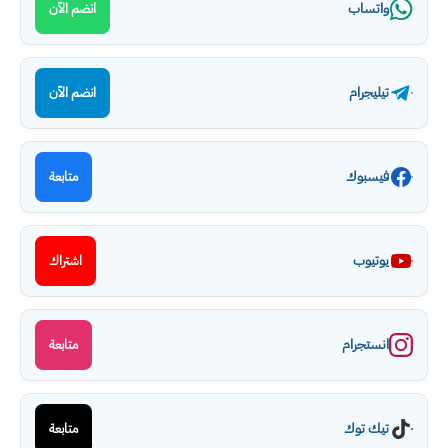
واتساب
انضم الآن
تيليجرام
انضم الآن
فيسبوك
متابعة
يوتيوب
اشتراك
انستجرام
متابعة
تيك توك
متابعة