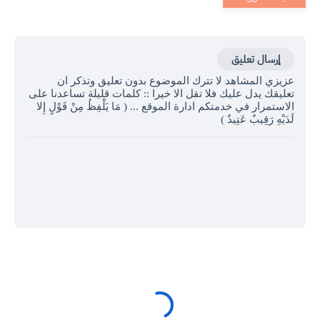
إرسال تعليق
عزيزي المشاهد لا تترك الموضوع بدون تعليق وتذكر ان
تعليقك يدل عليك فلا تقل الا خيرا :: كلمات قليلة تساعدنا على
الاستمرار في خدمتكم ادارة الموقع ... ( مَا يَلْفِظُ مِنْ قَوْلٍ إِلا
لَدَيْهِ رَقِيبٌ عَتِيدٌ )