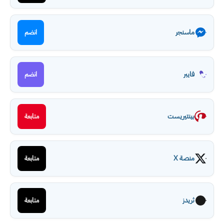
ماسنجر
انضم
فايبر
انضم
بينتيريست
متابعة
منصة X
متابعة
ثريدز
متابعة