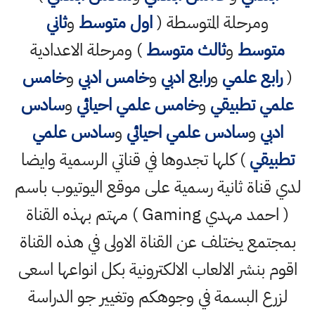
ومرحلة المتوسطة (
اول متوسط
و
ثاني
متوسط
و
ثالث متوسط
) ومرحلة الاعدادية
(
رابع علمي
و
رابع ادبي
و
خامس ادبي
و
خامس
علمي تطبيقي
و
خامس علمي احيائي
و
سادس
ادبي
و
سادس علمي احيائي
و
سادس علمي
تطبيقي
) كلها تجدوها في قناتي الرسمية وايضا
لدي قناة ثانية رسمية على موقع اليوتيوب باسم
( احمد مهدي Gaming ) مهتم بهذه القناة
بمجتمع يختلف عن القناة الاولى في هذه القناة
اقوم بنشر الالعاب الالكترونية بكل انواعها اسعى
لزرع البسمة في وجوهكم وتغيير جو الدراسة