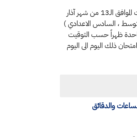
وذكر المكتب الإعلامي في بيان لهُ ان ، اللجنة الدائمة للامتحانات حددت يوم السبت الموافق الـ13 من شهر آذار
المتوسط ، السادس الاعدادي )
ساعة الواحدة ظهراً حسب التوقيت
متحان ذلك اليوم الى اليوم
لساعات والدقائق