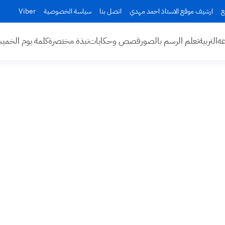
ع
ارشيف موقع الاستاذ احمد مهدي
اتصل بنا
سياسة الخصوصية
Viber
عه
التربية
تعلم الرسم بالصور
قصص وحكايات
نبذة مختصرة
كلمة يوم الخم