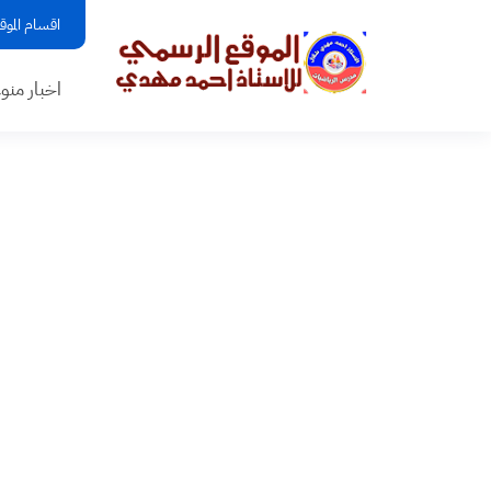
اقسام الموق
اخبار منو