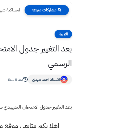
امساكية شهر رمضان 2024 المرجع السيستاني
📁 مشاركات منوعه
التربية
الرسمي
الاستاذ احمد مهدي
منذ 5 سنة
بعد التغيير جدول الامتحان التمهيدي سادس علمي وادبي2021 الجد
اهلا بكم متابعي موقع و