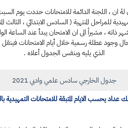
مهيدية للمراحل المنتهية ( السادس الابتدائي ، الثالث 
غاية ال25 من الشهر ذاته ، مشيراً الى ان الامتحان يبدأ عند ال
في حال وجود عطلة رسمية خلال أيام الامتحانات فينقل ا
الذي يليه وبنفس الجدول أعلاه .
جدول الخارجي سادس علمي وادبي 2021
 عداد يحسب الايام المتبقة للامتحانات التمهيدية با