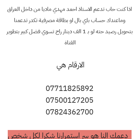
اذا كنت حاب تدعم الاستاذ احمد مهدي ماديا من داخل العراق
وماعندك حساب باي بال او بطاقة مصرفية تكدر تدعمنا
بتحويل رصيد حته لو بـ 1 الف دينار راح تسوي فضل كبير بتطوير
القناة
الارقام هي
07711825892
07500127205
07824362700
دعمك النا هو سر استمرارنا شكرا لكل شخص