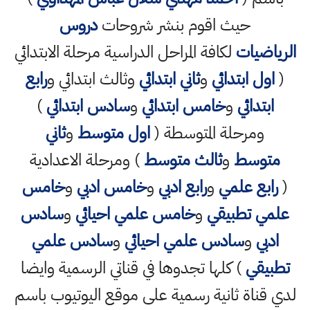
حيث اقوم بنشر شروحات
دروس
الرياضيات
لكافة المراحل الدراسية مرحلة الابتدائي
(
اول ابتدائي
و
ثاني ابتدائي
وثالث ابتدائي و
رابع
ابتدائي
و
خامس ابتدائي
و
سادس ابتدائي
)
ومرحلة المتوسطة (
اول متوسط
و
ثاني
متوسط
و
ثالث متوسط
) ومرحلة الاعدادية
(
رابع علمي
و
رابع ادبي
و
خامس ادبي
و
خامس
علمي تطبيقي
و
خامس علمي احيائي
و
سادس
ادبي
و
سادس علمي احيائي
و
سادس علمي
تطبيقي
) كلها تجدوها في قناتي الرسمية وايضا
لدي قناة ثانية رسمية على موقع اليوتيوب باسم