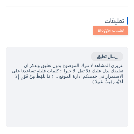
تعليقات
إرسال تعليق
عزيزي المشاهد لا تترك الموضوع بدون تعليق وتذكر ان
تعليقك يدل عليك فلا تقل الا خيرا :: كلمات قليلة تساعدنا على
الاستمرار في خدمتكم ادارة الموقع ... ( مَا يَلْفِظُ مِنْ قَوْلٍ إِلا
لَدَيْهِ رَقِيبٌ عَتِيدٌ )