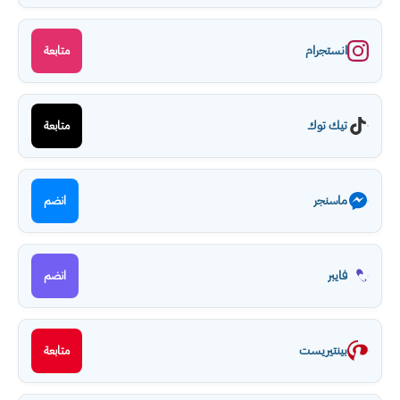
انستجرام
متابعة
تيك توك
متابعة
ماسنجر
انضم
فايبر
انضم
بينتيريست
متابعة