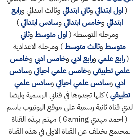
(
اول ابتدائي
و
ثاني ابتدائي
وثالث ابتدائي و
رابع
ابتدائي
و
خامس ابتدائي
و
سادس ابتدائي
)
ومرحلة المتوسطة (
اول متوسط
و
ثاني
متوسط
و
ثالث متوسط
) ومرحلة الاعدادية
(
رابع علمي
و
رابع ادبي
و
خامس ادبي
و
خامس
علمي تطبيقي
و
خامس علمي احيائي
و
سادس
ادبي
و
سادس علمي احيائي
و
سادس علمي
تطبيقي
) كلها تجدوها في قناتي الرسمية وايضا
لدي قناة ثانية رسمية على موقع اليوتيوب باسم
( احمد مهدي Gaming ) مهتم بهذه القناة
بمجتمع يختلف عن القناة الاولى في هذه القناة