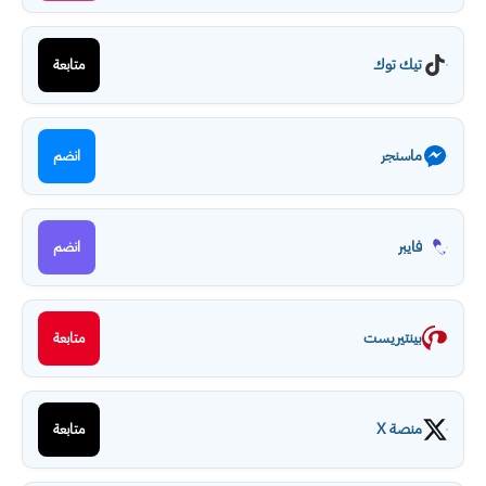
تيك توك
متابعة
ماسنجر
انضم
فايبر
انضم
بينتيريست
متابعة
منصة X
متابعة