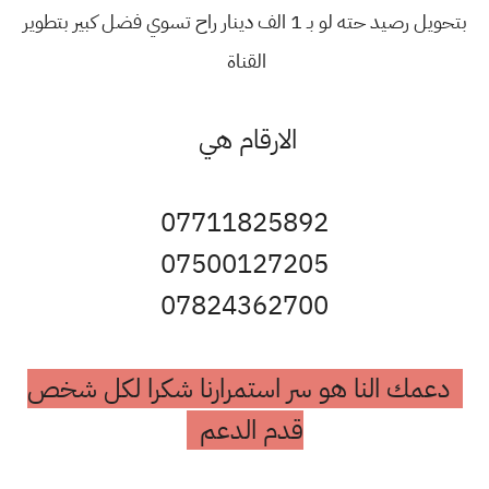
بتحويل رصيد حته لو بـ 1 الف دينار راح تسوي فضل كبير بتطوير
القناة
الارقام هي
07711825892
07500127205
07824362700
دعمك النا هو سر استمرارنا شكرا لكل شخص
قدم الدعم