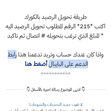
طريقة تحويل الرصيد بالكورك
اكتب *215* الرقم المطلوب تحويل الرصيد اليه
* المبلغ الذي ترغب بتحويله # اتصال ثم تاكيد
واذا كان عندك حساب وتريد تدعمنا هذا
رابط
الدعم على البايبال
أضغط هنا
===========
👇 انتهى الموضوع رسالة اخيرة بالأسفل 👇
لا تفوت جديد التحديثات والشروحات!
انضم الآن إلى عائلتنا عبر منصات التواصل الاجتماعي لتكون أول من