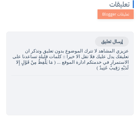
تعليقات
إرسال تعليق
عزيزي المشاهد لا تترك الموضوع بدون تعليق وتذكر ان
تعليقك يدل عليك فلا تقل الا خيرا :: كلمات قليلة تساعدنا على
الاستمرار في خدمتكم ادارة الموقع ... ( مَا يَلْفِظُ مِنْ قَوْلٍ إِلا
لَدَيْهِ رَقِيبٌ عَتِيدٌ )