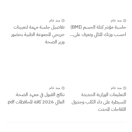
منذ عام
منذ عام
حاسبة مؤشر كتلة الجسم (BMI)
تفاصيل جلسة مهمة لتعيينات
احسب وزنك المثالي وتعرف على...
خريجي المجموعة الطبية بحضور
وزير الصحة
منذ عام
منذ عام
التعليمات الوزارية الجديدة
نتائج القبول في معهد الصحة
للسيطرة على داء الكلب وجدول
العالي 2026 كافة المحافظات pdf
اللقاحات المحدث