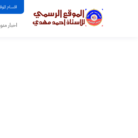
اقسام الموق
اخبار منو