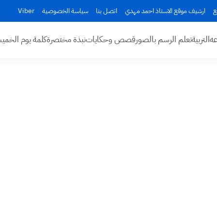
ع
ارشيف موقع الاستاذ احمد مهدي
اتصل بنا
سياسة الخصوصية
Viber
عه
التربية
تعلم الرسم بالصور
قصص وحكايات
نبذة مختصرة
كلمة يوم الخم