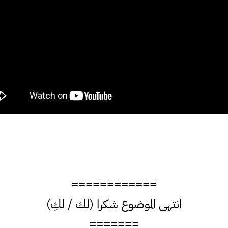
============
انتهى الموضوع شكرا (لك / لكِ)
=======