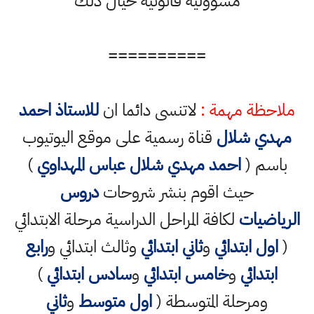
مسؤولية قانونية حيال ذلك
==========
ملاحظة مهمة :
لاتنسى دائما ان
للاستاذ احمد
مهدي شلال
قناة رسمية على موقع اليوتيوب
باسم (
احمد مهدي شلال عباس المهداوي
)
حيث اقوم بنشر شروحات
دروس
الرياضيات
لكافة المراحل الدراسية مرحلة الابتدائي
(
اول ابتدائي
و
ثاني ابتدائي
وثالث ابتدائي و
رابع
ابتدائي
و
خامس ابتدائي
و
سادس ابتدائي
)
ومرحلة المتوسطة (
اول متوسط
و
ثاني