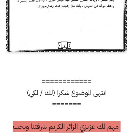
============
انتهى الموضوع شكرا (لك / لكي)
=======
مهم لك عزيزي الزائر الكريم شرفتنا ونحب