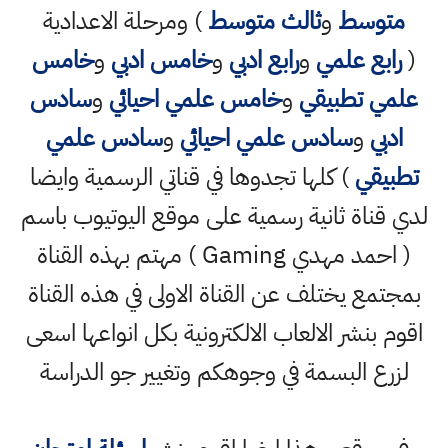
متوسط
و
ثالث متوسط
) ومرحلة الاعدادية
(
رابع علمي
و
رابع ادبي
و
خامس ادبي
و
خامس
علمي تطبيقي
و
خامس علمي احيائي
و
سادس
ادبي
و
سادس علمي احيائي
و
سادس علمي
تطبيقي
) كلها تجدوها في قناتي الرسمية وايضا
لدي قناة ثانية رسمية على موقع اليوتيوب باسم
( احمد مهدي Gaming ) مهتم بهذه القناة
بمجتمع يختلف عن القناة الاولى في هذه القناة
اقوم بنشر الالعاب الالكترونية بكل انواعها اسعى
لزرع البسمة في وجوهكم وتغيير جو الدراسة