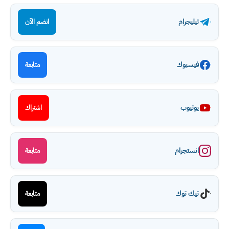
تيليجرام
انضم الآن
فيسبوك
متابعة
يوتيوب
اشتراك
انستجرام
متابعة
تيك توك
متابعة