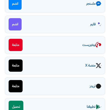
ماسنجر
انضم
فايبر
انضم
بينتيريست
متابعة
منصة X
متابعة
ثريدز
متابعة
تطبيقنا
تحميل