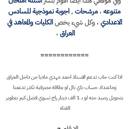
وفي موقعي هذا ايضا اقوم بنشر
اسئلة امتحان
متنوعه
،
مرشحات
,
اجوبة نموذجية للسادس
الاعدادي
، وكل شيء يخص
الكليات والمعاهد في
العراق
،
============
اذا كنت حاب تدعم الاستاذ احمد مهدي ماديا من داخل العراق
وماعندك حساب باي بال او بطاقة مصرفية تكدر تدعمنا
بتحويل رصيد حته لو بـ 1 الف دينار راح تسوي فضل كبير بتطوير
القناة
الارقام هي