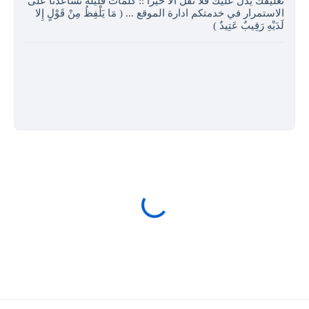
تعليقك يدل عليك فلا تقل الا خيرا :: كلمات قليلة تساعدنا على
الاستمرار في خدمتكم ادارة الموقع ... ( مَا يَلْفِظُ مِنْ قَوْلٍ إِلا
لَدَيْهِ رَقِيبٌ عَتِيدٌ )