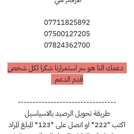
07711825892
07500127205
07824362700
دعمك النا هو سر استمرارنا شكرا لكل شخص
قدم الدعم
---------------------------------
طريقة تحويل الرصيد بالاسياسيل
اكتب *222* او اتصل على *123* المبلغ المراد