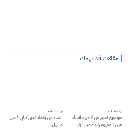
مقالات قد تهمك
منذ عام
منذ عام
موضوع تعبير عن الحرية انشاء
انشاء عن بغداد تعبير كتابي قصير
عربي | مفهومها وأهميتها في...
وسهل